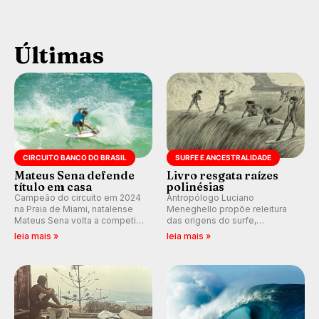
Últimas
CIRCUITO BANCO DO BRASIL
SURFE E ANCESTRALIDADE
Mateus Sena defende
Livro resgata raízes
título em casa
polinésias
Campeão do circuito em 2024
Antropólogo Luciano
na Praia de Miami, natalense
Meneghello propõe releitura
Mateus Sena volta a competir
das origens do surfe,
em casa em busca de manter a
resgatando a cultura polinésia
leia mais »
leia mais »
hegemonia potiguar em etapa
e questionando a visão
do Circuito Banco do Brasil.
ocidental que transformou a
prática em esporte e indústria.