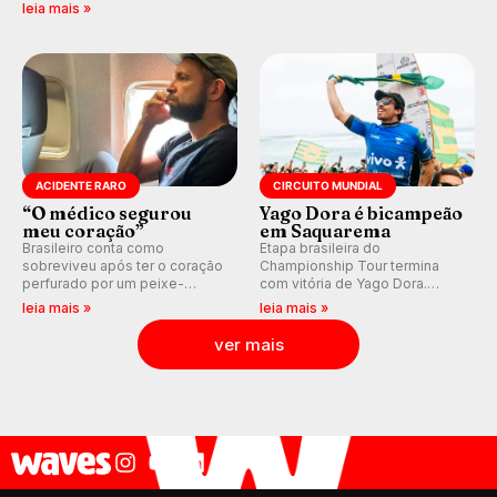
previsão de águas rasas,
válidas pelo Qualifying Series
leia mais »
agora integrada à nova
(QS) 4.000 e pela corrida por
plataforma e com previsão das
vagas no Challenger Series.
ondas para até 16 dias.
ACIDENTE RARO
CIRCUITO MUNDIAL
“O médico segurou
Yago Dora é bicampeão
meu coração”
em Saquarema
Brasileiro conta como
Etapa brasileira do
sobreviveu após ter o coração
Championship Tour termina
perfurado por um peixe-
com vitória de Yago Dora.
agulha enquanto surfava na
Sawyer Lindblad vence entre
leia mais »
leia mais »
Costa Rica.
as mulheres e Leonardo
Fioravanti assume liderança do
ver mais
ranking mundial da WSL, na
etapa de Saquarema.