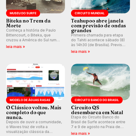
MUSEU DO SURFE
CIRCUITO MUNDIAL
Biteka no Trem da
Teahupoo abre janela
Morte
com previsão de ondas
grandes
Conheça a história de Paulo
Bittencourt, o Biteka, que
Primeira chamada para etapa
cruzou a América do Sul rumo
do Tahiti acontece sábado (8)
ao Pacífico em uma jornada
às 14h30 (de Brasília). Previsão
leia mais »
que se tornou um marco de
indica swell consistente.
leia mais »
aventura, resiliência e paixão
Medina embarca para evento e
pelo surfe.
WSL divulga baterias, com
Kelly Slater convidado.
MODELO DE ÁGUAS RASAS
CIRCUITO BANCO DO BRASIL
O Clássico voltou. Mais
Circuito QS
completo do que
desembarca em Natal
nunca.
Etapa do Circuito Banco do
Depois de ouvir a comunidade,
Brasil de Surfe acontece entre
o Waves traz de volta a
7 e 9 de agosto na Praia de
visualização clássica da
Miami (RN), em disputas
leia mais »