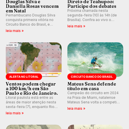
Douglas Silva e
Direto de Teahupoo:
Daniella Rosas vencem
Participe dos debates
em Natal
Próxima chamada nesta
Pernambucano Douglas Silva
segunda-feira (10) às 14h (de
conquista primeira vitória no
Brasília). Confira ao vivo o
Circuito Banco do Brasil, e
Outerknown Tahiti Pro 2026 e
leia mais »
peruana Daniella Rosas vence
participe dos comentários e
leia mais »
no feminino na etapa de Natal,
debates no nosso fórum,
disputada na Praia de Miami
durante as etapas da WSL.
(RN).
ALERTA NO LITORAL
CIRCUITO BANCO DO BRASIL
Ventos podem chegar
Mateus Sena defende
a 100 km/h em São
título em casa
Paulo e Rio de Janeiro.
Campeão do circuito em 2024
Litoral paulista está entre as
na Praia de Miami, natalense
áreas de maior atenção nesta
Mateus Sena volta a competir
sexta-feira (7), enquanto Rio
em casa em busca de manter a
leia mais »
de Janeiro também recebe
hegemonia potiguar em etapa
leia mais »
alerta para ventos fortes.
do Circuito Banco do Brasil.
Rajadas já chegaram a 97,2
km/h em Itanhaém.