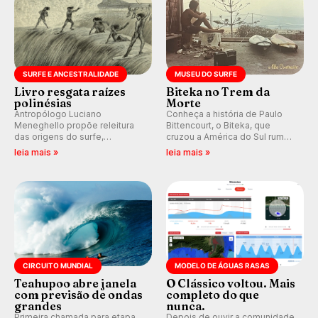
SURFE E ANCESTRALIDADE
MUSEU DO SURFE
Livro resgata raízes
Biteka no Trem da
polinésias
Morte
Antropólogo Luciano
Conheça a história de Paulo
Meneghello propõe releitura
Bittencourt, o Biteka, que
das origens do surfe,
cruzou a América do Sul rumo
resgatando a cultura polinésia
ao Pacífico em uma jornada
leia mais »
leia mais »
e questionando a visão
que se tornou um marco de
ocidental que transformou a
aventura, resiliência e paixão
prática em esporte e indústria.
pelo surfe.
CIRCUITO MUNDIAL
MODELO DE ÁGUAS RASAS
Teahupoo abre janela
O Clássico voltou. Mais
com previsão de ondas
completo do que
grandes
nunca.
Primeira chamada para etapa
Depois de ouvir a comunidade,