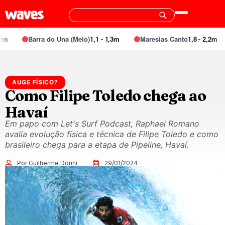
m
Barra do Una (Meio)
1,1 - 1,3m
Maresias Canto
1,8 - 2,2m
AUGE FÍSICO?
Como Filipe Toledo chega ao
Havaí
Em papo com Let's Surf Podcast, Raphael Romano
avalia evolução física e técnica de Filipe Toledo e como
brasileiro chega para a etapa de Pipeline, Havaí.
Por Guilherme Dorini
29/01/2024