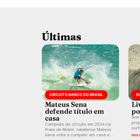
Últimas
CIRCUITO BANCO DO BRASIL
S
Mateus Sena
Li
defende título em
po
casa
Ant
prop
Campeão do circuito em 2024 na
surf
Praia de Miami, natalense Mateus
poli
Sena volta a competir em casa em
leia
ocid