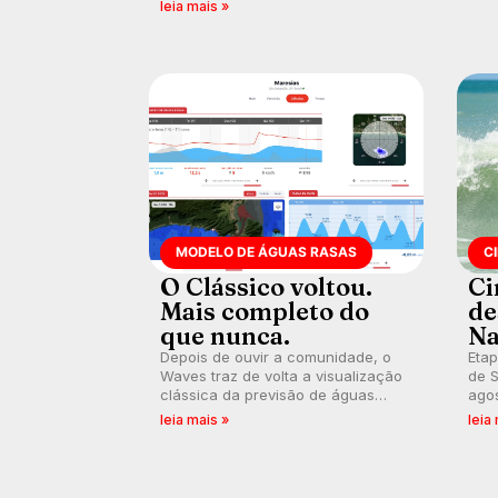
busca de manter a hegemonia
leia mais »
prát
potiguar em etapa do Circuito
Banco do Brasil.
MODELO DE ÁGUAS RASAS
C
O Clássico voltou.
Ci
Mais completo do
de
que nunca.
Na
Depois de ouvir a comunidade, o
Etap
Waves traz de volta a visualização
de S
clássica da previsão de águas
agos
rasas, agora integrada à nova
disp
leia mais »
leia
plataforma e com previsão das
Seri
ondas para até 16 dias.
por 