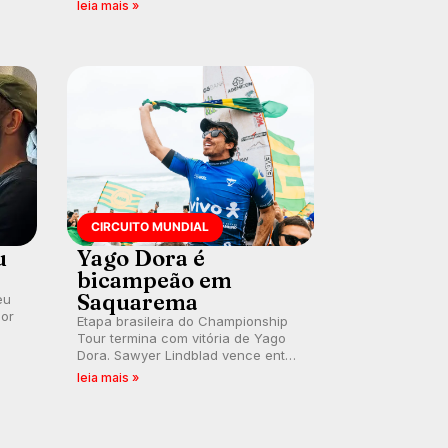
swell consistente. Medina
leia mais »
embarca para evento e WSL
divulga baterias, com Kelly Slater
convidado.
CIRCUITO MUNDIAL
u
Yago Dora é
bicampeão em
Saquarema
eu
por
Etapa brasileira do Championship
Tour termina com vitória de Yago
Dora. Sawyer Lindblad vence entre
as mulheres e Leonardo Fioravanti
leia mais »
assume liderança do ranking
mundial da WSL, na etapa de
Saquarema.