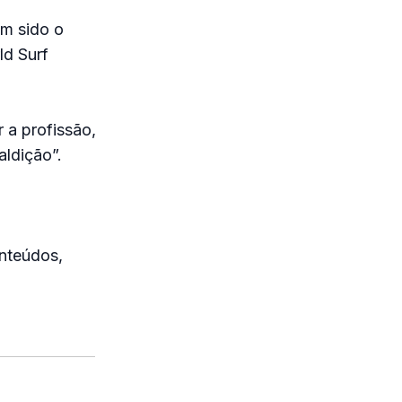
em sido o
ld Surf
 a profissão,
ldição”.
nteúdos,