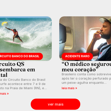
ica em esporte e indústria.
paixão pelo surfe.
IRCUITO BANCO DO BRASIL
ACIDENTE RARO
rcuito QS
“O médico seguro
sembarca em
meu coração”
tal
Brasileiro conta como sobreviv
após ter o coração perfurado 
a do Circuito Banco do Brasil
um peixe-agulha enquanto
urfe acontece entre 7 e 9 de
surfava na Costa Rica.
to na Praia de Miami (RN), em
leia mais »
utas válidas pelo Qualifying
 mais »
es (QS) 4.000 e pela corrida
vagas no Challenger Series.
ver mais