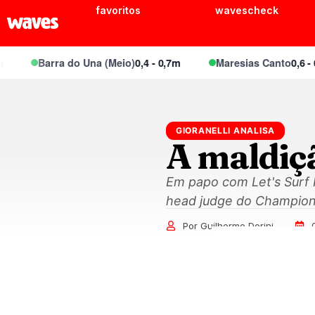
favoritos
wavescheck
Barra do Una (Meio)
0,4 - 0,7m
Maresias Canto
0,6 - 0,8
GIORANELLI ANALISA
A maldiçã
Em papo com Let's Surf Po
head judge do Champion
Por Guilherme Dorini