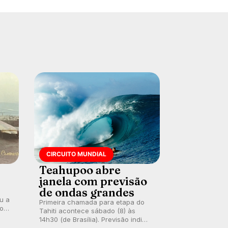
CIRCUITO MUNDIAL
Teahupoo abre
janela com previsão
de ondas grandes
ou a
Primeira chamada para etapa do
co
Tahiti acontece sábado (8) às
 um
14h30 (de Brasília). Previsão indica
e