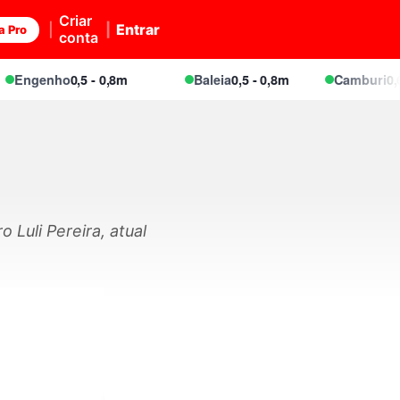
Criar
Entrar
a Pro
conta
ngenho
0,5 - 0,8m
Baleia
0,5 - 0,8m
Camburi
0,6 - 
 Luli Pereira, atual