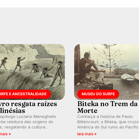
URFE E ANCESTRALIDADE
MUSEU DO SURFE
vro resgata raízes
Biteka no Trem da
linésias
Morte
ropólogo Luciano Meneghello
Conheça a história de Paulo
õe releitura das origens do
Bittencourt, o Biteka, que cruz
e, resgatando a cultura
América do Sul rumo ao Pacífi
nésia e questionando a visão
em uma jornada que se tornou
 mais »
leia mais »
ental que transformou a
marco de aventura, resiliência 