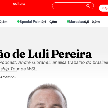
cultura
Sej
m
Special Point
0,6 - 0,9m
Maresias
0,5 - 0,9m
E
o de Luli Pereira
dcast, André Gioranelli analisa trabalho do brasileiro
ship Tour da WSL.
08/05/2024