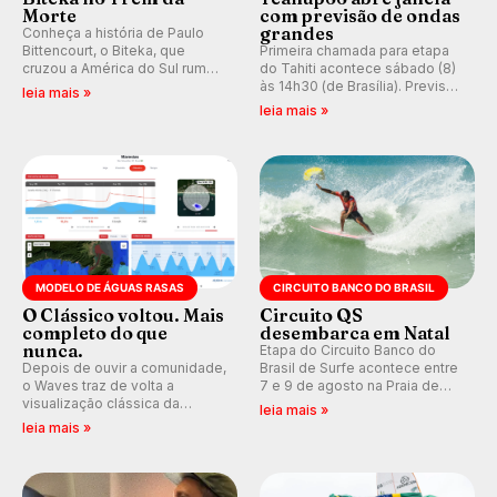
Morte
com previsão de ondas
grandes
Conheça a história de Paulo
Bittencourt, o Biteka, que
Primeira chamada para etapa
cruzou a América do Sul rumo
do Tahiti acontece sábado (8)
ao Pacífico em uma jornada
às 14h30 (de Brasília). Previsão
leia mais »
que se tornou um marco de
indica swell consistente.
leia mais »
aventura, resiliência e paixão
Medina embarca para evento e
pelo surfe.
WSL divulga baterias, com
Kelly Slater convidado.
MODELO DE ÁGUAS RASAS
CIRCUITO BANCO DO BRASIL
O Clássico voltou. Mais
Circuito QS
completo do que
desembarca em Natal
nunca.
Etapa do Circuito Banco do
Depois de ouvir a comunidade,
Brasil de Surfe acontece entre
o Waves traz de volta a
7 e 9 de agosto na Praia de
visualização clássica da
Miami (RN), em disputas
leia mais »
previsão de águas rasas,
válidas pelo Qualifying Series
leia mais »
agora integrada à nova
(QS) 4.000 e pela corrida por
plataforma e com previsão das
vagas no Challenger Series.
ondas para até 16 dias.