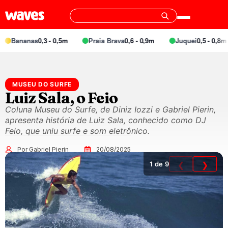
Bananas
0,3 - 0,5m
Praia Brava
0,6 - 0,9m
Juquei
0,5 - 0,8m
MUSEU DO SURFE
Luiz Sala, o Feio
Coluna Museu do Surfe, de Diniz Iozzi e Gabriel Pierin,
apresenta história de Luiz Sala, conhecido como DJ
Feio, que uniu surfe e som eletrônico.
Por Gabriel Pierin
20/08/2025
1
de 9
❮
❯