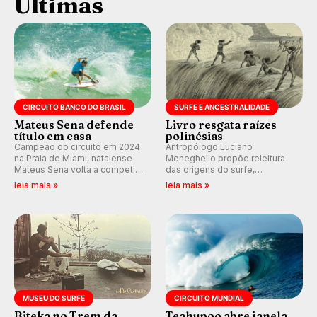
Últimas
CIRCUITO BANCO DO BRASIL
SURFE E ANCESTRALIDADE
Mateus Sena defende
Livro resgata raízes
título em casa
polinésias
Campeão do circuito em 2024
Antropólogo Luciano
na Praia de Miami, natalense
Meneghello propõe releitura
Mateus Sena volta a competir
das origens do surfe,
em casa em busca de manter a
resgatando a cultura polinésia
leia mais »
leia mais »
hegemonia potiguar em etapa
e questionando a visão
do Circuito Banco do Brasil.
ocidental que transformou a
prática em esporte e indústria.
MUSEU DO SURFE
CIRCUITO MUNDIAL
Biteka no Trem da
Teahupoo abre janela