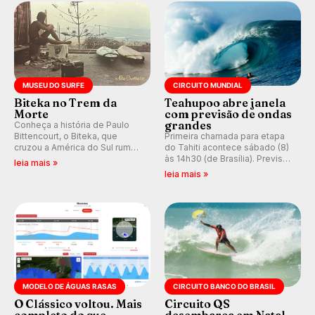
prática em esporte e indústria.
MUSEU DO SURFE
CIRCUITO MUNDIAL
Biteka no Trem da
Teahupoo abre janela
Morte
com previsão de ondas
grandes
Conheça a história de Paulo
Bittencourt, o Biteka, que
Primeira chamada para etapa
cruzou a América do Sul rumo
do Tahiti acontece sábado (8)
ao Pacífico em uma jornada
às 14h30 (de Brasília). Previsão
leia mais »
que se tornou um marco de
indica swell consistente.
leia mais »
aventura, resiliência e paixão
Medina embarca para evento e
pelo surfe.
WSL divulga baterias, com
Kelly Slater convidado.
MODELO DE ÁGUAS RASAS
CIRCUITO BANCO DO BRASIL
O Clássico voltou. Mais
Circuito QS
completo do que
desembarca em Natal