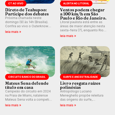
CT AO VIVO
ALERTA NO LITORAL
Direto de Teahupoo:
Ventos podem chegar
Participe dos debates
a 100 km/h em São
Paulo e Rio de Janeiro.
Próxima chamada neste
domingo (9) às 14h (Brasília).
Litoral paulista está entre as
Confira ao vivo o Outerknown
áreas de maior atenção nesta
Tahiti Pro 2026 e participe dos
sexta-feira (7), enquanto Rio
leia mais »
comentários e debates em
de Janeiro também recebe
leia mais »
tempo real no nosso fórum,
alerta para ventos fortes.
durante as etapas da WSL.
Rajadas já chegaram a 97,2
km/h em Itanhaém.
CIRCUITO BANCO DO BRASIL
SURFE E ANCESTRALIDADE
Mateus Sena defende
Livro resgata raízes
título em casa
polinésias
Campeão do circuito em 2024
Antropólogo Luciano
na Praia de Miami, natalense
Meneghello propõe releitura
Mateus Sena volta a competir
das origens do surfe,
em casa em busca de manter a
resgatando a cultura polinésia
leia mais »
leia mais »
hegemonia potiguar em etapa
e questionando a visão
do Circuito Banco do Brasil.
ocidental que transformou a