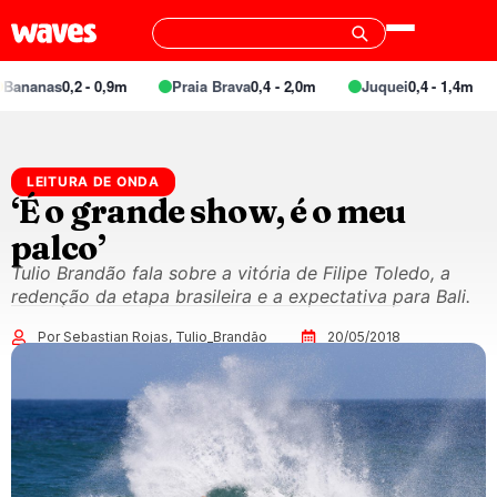
as
0,2 - 0,9m
Praia Brava
0,4 - 2,0m
Juquei
0,4 - 1,4m
Bar
LEITURA DE ONDA
‘É o grande show, é o meu
palco’
Tulio Brandão fala sobre a vitória de Filipe Toledo, a
redenção da etapa brasileira e a expectativa para Bali.
Por Sebastian Rojas, Tulio_Brandão
20/05/2018