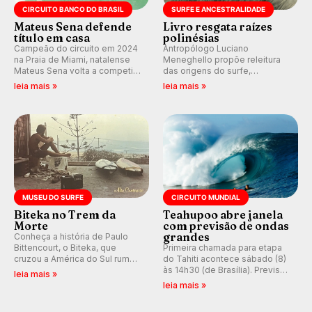
CIRCUITO BANCO DO BRASIL
SURFE E ANCESTRALIDADE
Mateus Sena defende
Livro resgata raízes
título em casa
polinésias
Campeão do circuito em 2024
Antropólogo Luciano
na Praia de Miami, natalense
Meneghello propõe releitura
Mateus Sena volta a competir
das origens do surfe,
em casa em busca de manter a
resgatando a cultura polinésia
leia mais »
leia mais »
hegemonia potiguar em etapa
e questionando a visão
do Circuito Banco do Brasil.
ocidental que transformou a
prática em esporte e indústria.
MUSEU DO SURFE
CIRCUITO MUNDIAL
Biteka no Trem da
Teahupoo abre janela
Morte
com previsão de ondas
grandes
Conheça a história de Paulo
Bittencourt, o Biteka, que
Primeira chamada para etapa
cruzou a América do Sul rumo
do Tahiti acontece sábado (8)
ao Pacífico em uma jornada
às 14h30 (de Brasília). Previsão
leia mais »
que se tornou um marco de
indica swell consistente.
leia mais »
aventura, resiliência e paixão
Medina embarca para evento e
pelo surfe.
WSL divulga baterias, com