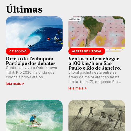
Últimas
CT AO VIVO
ALERTA NO LITORAL
Direto de Teahupoo:
Ventos podem chegar
Participe dos debates
a 100 km/h em São
Paulo e Rio de Janeiro.
Confira ao vivo o Outerknown
Tahiti Pro 2026, na onda que
Litoral paulista está entre as
coloca à prova até os
áreas de maior atenção nesta
melhores surfistas do mundo.
sexta-feira (7), enquanto Rio
leia mais »
E participe dos debates em
de Janeiro também recebe
leia mais »
tempo real durante as etapas
alerta para ventos fortes.
do Mundial da WSL.
Rajadas já chegaram a 97,2
km/h em Itanhaém.