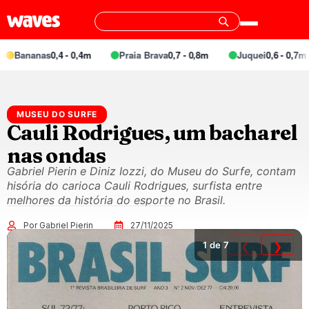
Bananas
0,4 - 0,4m
Praia Brava
0,7 - 0,8m
Juquei
0,6 - 0,7m
MUSEU DO SURFE
Cauli Rodrigues, um bacharel
nas ondas
Gabriel Pierin e Diniz Iozzi, do Museu do Surfe, contam
hisória do carioca Cauli Rodrigues, surfista entre
melhores da história do esporte no Brasil.
Por Gabriel Pierin
27/11/2025
1
de 7
❮
❯