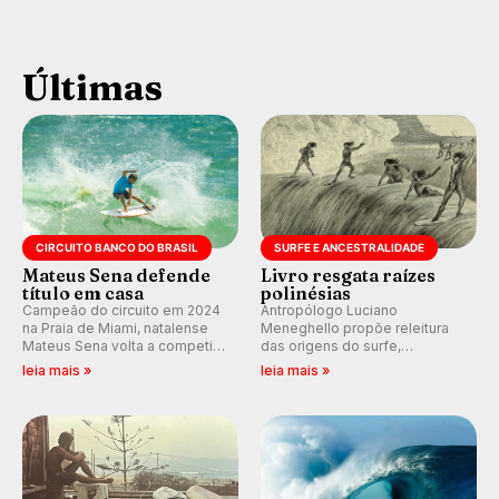
Últimas
CIRCUITO BANCO DO BRASIL
SURFE E ANCESTRALIDADE
Mateus Sena defende
Livro resgata raízes
título em casa
polinésias
Campeão do circuito em 2024
Antropólogo Luciano
na Praia de Miami, natalense
Meneghello propõe releitura
Mateus Sena volta a competir
das origens do surfe,
em casa em busca de manter a
resgatando a cultura polinésia
leia mais »
leia mais »
hegemonia potiguar em etapa
e questionando a visão
do Circuito Banco do Brasil.
ocidental que transformou a
prática em esporte e indústria.