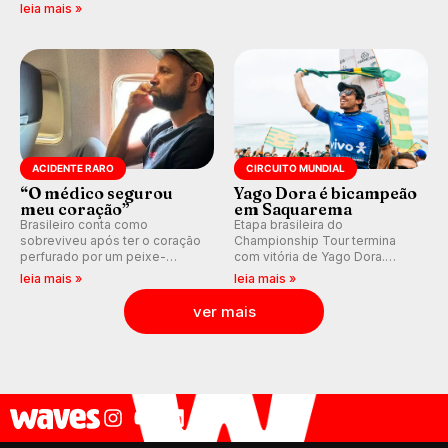
previsão de águas rasas,
válidas pelo Qualifying Series
leia mais »
agora integrada à nova
(QS) 4.000 e pela corrida por
plataforma e com previsão das
vagas no Challenger Series.
ondas para até 16 dias.
ACIDENTE RARO
CIRCUITO MUNDIAL
“O médico segurou
Yago Dora é bicampeão
meu coração”
em Saquarema
Brasileiro conta como
Etapa brasileira do
sobreviveu após ter o coração
Championship Tour termina
perfurado por um peixe-
com vitória de Yago Dora.
agulha enquanto surfava na
Sawyer Lindblad vence entre
leia mais »
leia mais »
Costa Rica.
as mulheres e Leonardo
Fioravanti assume liderança do
ver mais
ranking mundial da WSL, na
etapa de Saquarema.