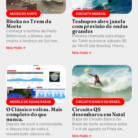
MUSEU DO SURFE
CIRCUITO MUNDIAL
Biteka no Trem da
Teahupoo abre janela
Morte
com previsão de ondas
grandes
Conheça a história de Paulo
Bittencourt, o Biteka, que
Primeira chamada para etapa
cruzou a América do Sul rumo
do Tahiti acontece sábado (8)
ao Pacífico em uma jornada
às 14h30 (de Brasília). Previsão
leia mais »
que se tornou um marco de
indica swell consistente.
leia mais »
aventura, resiliência e paixão
Medina embarca para evento e
pelo surfe.
WSL divulga baterias, com
Kelly Slater convidado.
MODELO DE ÁGUAS RASAS
CIRCUITO BANCO DO BRASIL
O Clássico voltou. Mais
Circuito QS
completo do que
desembarca em Natal
nunca.
Etapa do Circuito Banco do
Depois de ouvir a comunidade,
Brasil de Surfe acontece entre
o Waves traz de volta a
7 e 9 de agosto na Praia de
visualização clássica da
Miami (RN), em disputas
leia mais »