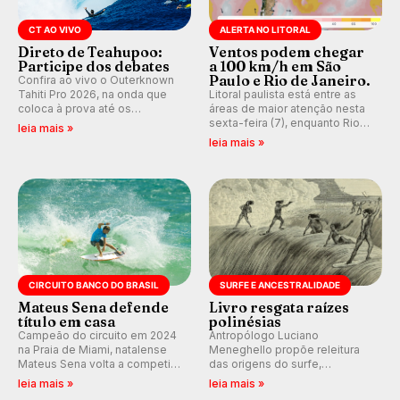
CT AO VIVO
ALERTA NO LITORAL
Direto de Teahupoo:
Ventos podem chegar
Participe dos debates
a 100 km/h em São
Paulo e Rio de Janeiro.
Confira ao vivo o Outerknown
Tahiti Pro 2026, na onda que
Litoral paulista está entre as
coloca à prova até os
áreas de maior atenção nesta
melhores surfistas do mundo.
sexta-feira (7), enquanto Rio
leia mais »
Participe dos comentários e
de Janeiro também recebe
leia mais »
debates em tempo real no
alerta para ventos fortes.
nosso fórum, durante as
Rajadas já chegaram a 97,2
etapas da WSL.
km/h em Itanhaém.
CIRCUITO BANCO DO BRASIL
SURFE E ANCESTRALIDADE
Mateus Sena defende
Livro resgata raízes
título em casa
polinésias
Campeão do circuito em 2024
Antropólogo Luciano
na Praia de Miami, natalense
Meneghello propõe releitura
Mateus Sena volta a competir
das origens do surfe,
em casa em busca de manter a
resgatando a cultura polinésia
leia mais »
leia mais »
hegemonia potiguar em etapa
e questionando a visão