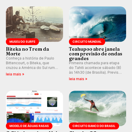
do Circuito Banco do Brasil.
ocidental que transformou a
prática em esporte e indústria.
MUSEU DO SURFE
CIRCUITO MUNDIAL
Biteka no Trem da
Teahupoo abre janela
Morte
com previsão de ondas
grandes
Conheça a história de Paulo
Bittencourt, o Biteka, que
Primeira chamada para etapa
cruzou a América do Sul rumo
do Tahiti acontece sábado (8)
ao Pacífico em uma jornada
às 14h30 (de Brasília). Previsão
leia mais »
que se tornou um marco de
indica swell consistente.
leia mais »
aventura, resiliência e paixão
Medina embarca para evento e
pelo surfe.
WSL divulga baterias, com
Kelly Slater convidado.
MODELO DE ÁGUAS RASAS
CIRCUITO BANCO DO BRASIL