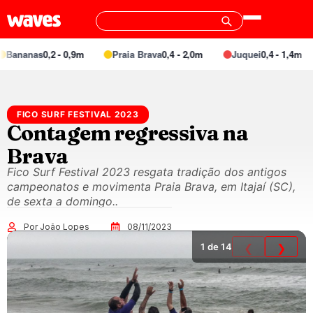
nanas
0,2 - 0,9m
Praia Brava
0,4 - 2,0m
Juquei
0,4 - 1,4m
FICO SURF FESTIVAL 2023
Contagem regressiva na
Brava
Fico Surf Festival 2023 resgata tradição dos antigos
campeonatos e movimenta Praia Brava, em Itajaí (SC),
de sexta a domingo..
Por João Lopes
08/11/2023
1
de 14
❮
❯