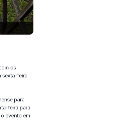
 com os
 sexta-feira
inense para
ta-feira para
a o evento em