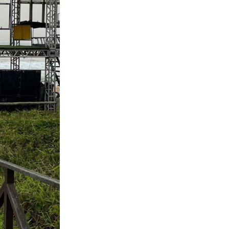
Fico Surf Festival 2023, Praia Brava, Itajaí (SC).