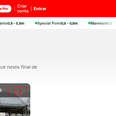
Criar
Entrar
a Pro
conta
,6 - 0,8m
Special Point
0,6 - 0,8m
Maresias
0,6 - 0,8m
ce neste final de
5
❮
❯