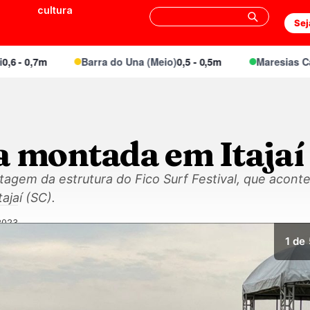
cultura
Sej
0,7m
Barra do Una (Meio)
0,5 - 0,5m
Maresias Canto
0
a montada em Itajaí
agem da estrutura do Fico Surf Festival, que aconte
ajaí (SC).
/2023
1
de 