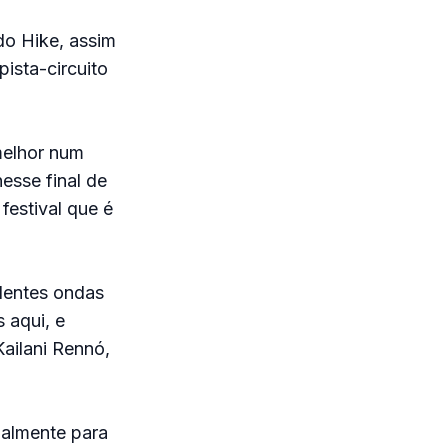
do Hike, assim
ista-circuito
melhor num
esse final de
festival que é
elentes ondas
 aqui, e
ailani Rennó,
ialmente para