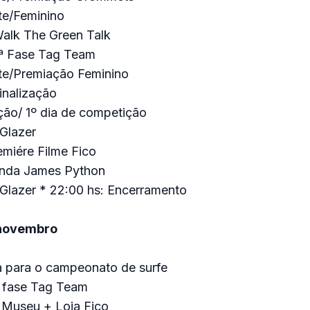
te/Feminino
Walk The Green Talk
2ª Fase Tag Team
ate/Premiação Feminino
inalização
ação/ 1º dia de competição
 Glazer
emiére Filme Fico
anda James Python
 Glazer * 22:00 hs: Encerramento
 novembro
 para o campeonato de surfe
ª fase Tag Team
a Museu + Loja Fico