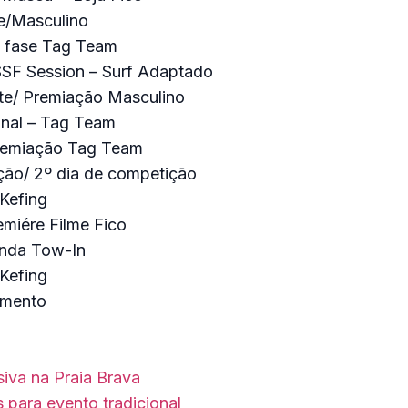
te/Masculino
ª fase Tag Team
SSF Session – Surf Adaptado
ate/ Premiação Masculino
Final – Tag Team
Premiação Tag Team
ação/ 2º dia de competição
 Kefing
emiére Filme Fico
anda Tow-In
 Kefing
amento
iva na Praia Brava
s para evento tradicional