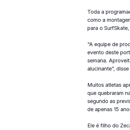
Toda a programaçã
como a montagem d
para o SurfSkate,
“A equipe de pro
evento deste port
semana. Aproveita
alucinante”, disse
Muitos atletas ap
que quebraram na 
segundo as previs
de apenas 15 anos
Ele é filho do Ze