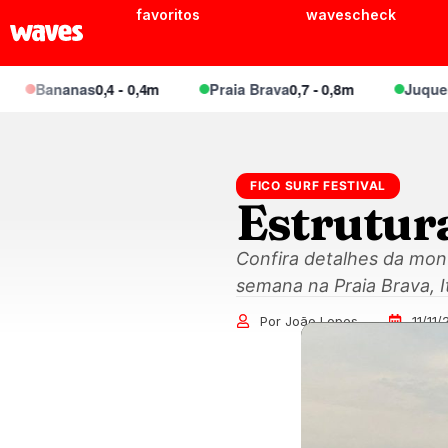
favoritos
wavescheck
Bananas
0,4 - 0,4m
Praia Brava
0,7 - 0,8m
Juquei
0,6 - 
FICO SURF FESTIVAL
Estrutur
Confira detalhes da mont
semana na Praia Brava, It
Por João Lopes
11/11