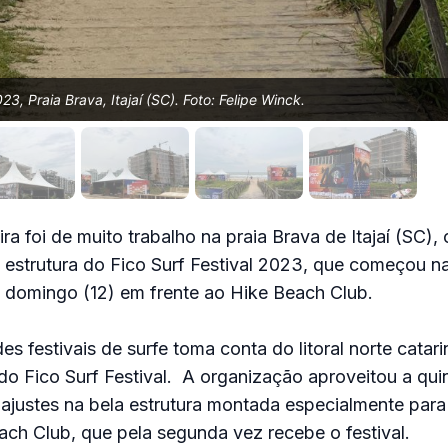
023, Praia Brava, Itajaí (SC). Foto: Felipe Winck.
ira foi de muito trabalho na praia Brava de Itajaí (SC),
a estrutura do Fico Surf Festival 2023, que começou na
te domingo (12) em frente ao Hike Beach Club.
es festivais de surfe toma conta do litoral norte catar
o Fico Surf Festival. A organização aproveitou a quin
s ajustes na bela estrutura montada especialmente par
ach Club, que pela segunda vez recebe o festival.