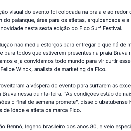
o visual do evento foi colocada na praia e ao redor 
o palanque, área para os atletas, arquibancada e a p
 novidade nesta sexta edição do Fico Surf Festival.
dução não mediu esforços para entregar o que há de 
e para todos que estiverem presentes na praia Brava n
mos e já convidamos todo mundo para vir curtir esse 
 Felipe Winck, analista de marketing da Fico.
roveitaram a véspera do evento para surfarem as exc
Brava nessa quinta-feira. “As condições estão demais
ões o final de semana promete”, disse o ubatubense K
 de idade e atleta da marca Fico.
cão Rennó, legend brasileiro dos anos 80, e veio espec