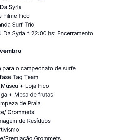
 Da Syria
e Filme Fico
anda Surf Trio
J Da Syria * 22:00 hs: Encerramento
ovembro
 para o campeonato de surfe
ª fase Tag Team
a Museu + Loja Fico
oga + Mesa de frutas
impeza de Praia
ate/ Grommets
Triagem de Resíduos
rtivismo
ate/Premiação Grommets