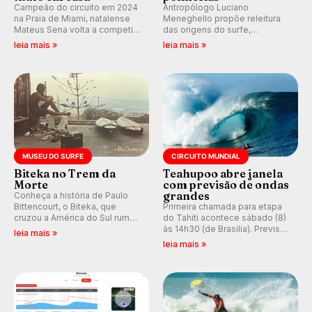
Campeão do circuito em 2024
Antropólogo Luciano
na Praia de Miami, natalense
Meneghello propõe releitura
Mateus Sena volta a competir
das origens do surfe,
em casa em busca de manter a
resgatando a cultura polinésia
leia mais »
leia mais »
hegemonia potiguar em etapa
e questionando a visão
do Circuito Banco do Brasil.
ocidental que transformou a
prática em esporte e indústria.
MUSEU DO SURFE
CIRCUITO MUNDIAL
Biteka no Trem da
Teahupoo abre janela
Morte
com previsão de ondas
grandes
Conheça a história de Paulo
Bittencourt, o Biteka, que
Primeira chamada para etapa
cruzou a América do Sul rumo
do Tahiti acontece sábado (8)
ao Pacífico em uma jornada
às 14h30 (de Brasília). Previsão
leia mais »
que se tornou um marco de
indica swell consistente.
leia mais »
aventura, resiliência e paixão
Medina embarca para evento e
pelo surfe.
WSL divulga baterias, com
Kelly Slater convidado.