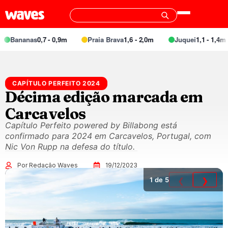
Bananas
0,7 - 0,9m
Praia Brava
1,6 - 2,0m
Juquei
1,1 - 1,4m
CAPÍTULO PERFEITO 2024
Décima edição marcada em
Carcavelos
Capítulo Perfeito powered by Billabong está
confirmado para 2024 em Carcavelos, Portugal, com
Nic Von Rupp na defesa do título.
Por Redação Waves
19/12/2023
1
de 5
❮
❯