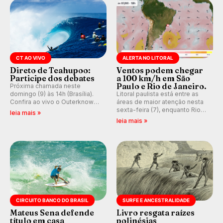
CT AO VIVO
ALERTA NO LITORAL
Direto de Teahupoo:
Ventos podem chegar
Participe dos debates
a 100 km/h em São
Paulo e Rio de Janeiro.
Próxima chamada neste
domingo (9) às 14h (Brasília).
Litoral paulista está entre as
Confira ao vivo o Outerknown
áreas de maior atenção nesta
Tahiti Pro 2026 e participe dos
sexta-feira (7), enquanto Rio
leia mais »
comentários e debates em
de Janeiro também recebe
leia mais »
tempo real no nosso fórum,
alerta para ventos fortes.
durante as etapas da WSL.
Rajadas já chegaram a 97,2
km/h em Itanhaém.
CIRCUITO BANCO DO BRASIL
SURFE E ANCESTRALIDADE
Mateus Sena defende
Livro resgata raízes
título em casa
polinésias