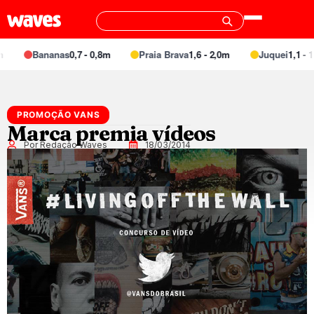
Bananas
0,7 - 0,8m
Praia Brava
1,6 - 2,0m
Juquei
1,1 - 1,
PROMOÇÃO VANS
Marca premia vídeos
Por Redação Waves
18/03/2014