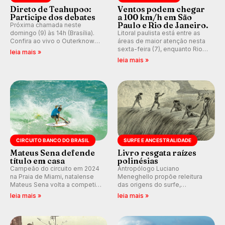
Direto de Teahupoo:
Ventos podem chegar
Participe dos debates
a 100 km/h em São
Paulo e Rio de Janeiro.
Próxima chamada neste
domingo (9) às 14h (Brasília).
Litoral paulista está entre as
Confira ao vivo o Outerknown
áreas de maior atenção nesta
Tahiti Pro 2026 e participe dos
sexta-feira (7), enquanto Rio
leia mais »
comentários e debates em
de Janeiro também recebe
leia mais »
tempo real no nosso fórum,
alerta para ventos fortes.
durante as etapas da WSL.
Rajadas já chegaram a 97,2
km/h em Itanhaém.
CIRCUITO BANCO DO BRASIL
SURFE E ANCESTRALIDADE
Mateus Sena defende
Livro resgata raízes
título em casa
polinésias
Campeão do circuito em 2024
Antropólogo Luciano
na Praia de Miami, natalense
Meneghello propõe releitura
Mateus Sena volta a competir
das origens do surfe,
em casa em busca de manter a
resgatando a cultura polinésia
leia mais »
leia mais »
hegemonia potiguar em etapa
e questionando a visão
do Circuito Banco do Brasil.
ocidental que transformou a
prática em esporte e indústria.