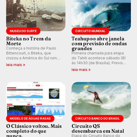
MUSEU DO SURFE
CIRCUITO MUNDIAL
Biteka no Trem da
Teahupoo abre janela
Morte
com previsão de ondas
grandes
Conheça a história de Paulo
Bittencourt, o Biteka, que
Primeira chamada para etapa
cruzou a América do Sul rumo
do Tahiti acontece sábado (8)
ao Pacífico em uma jornada
às 14h30 (de Brasília). Previsão
leia mais »
que se tornou um marco de
indica swell consistente.
leia mais »
aventura, resiliência e paixão
Medina embarca para evento e
pelo surfe.
WSL divulga baterias, com
Kelly Slater convidado.
MODELO DE ÁGUAS RASAS
CIRCUITO BANCO DO BRASIL
O Clássico voltou. Mais
Circuito QS
completo do que
desembarca em Natal
nunca.
Etapa do Circuito Banco do