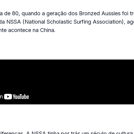
 de 80, quando a geração dos Bronzed Aussies foi tre
da NSSA (National Scholastic Surfing Association), a
nte acontece na China.
ferenças. A NSSA tinha por trás um século de cultura 