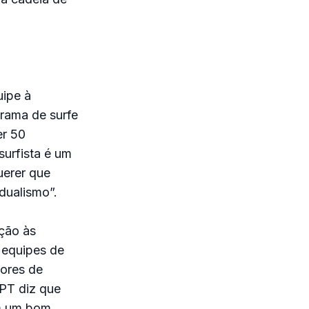
uipe à
grama de surfe
er 50
surfista é um
uerer que
dualismo”.
ção às
 equipes de
sores de
 PT diz que
em um bom