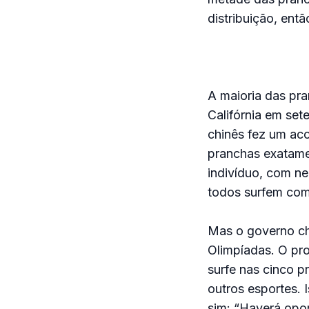
distribuição, ent
A maioria das pr
Califórnia em set
chinês fez um ac
pranchas exatamen
indivíduo, com n
todos surfem com 
Mas o governo ch
Olimpíadas. O pro
surfe nas cinco p
outros esportes. 
sim: “Haverá opo