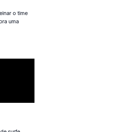
inar o time
gora uma
de surfe.