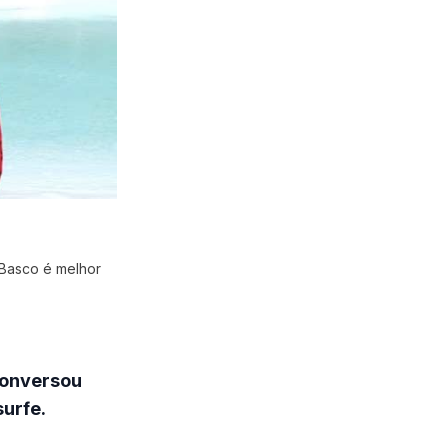
 Basco é melhor
conversou
surfe.