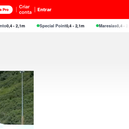
Criar
Entrar
a Pro
conta
,4 - 2,1m
Special Point
0,4 - 2,1m
Maresias
0,4 - 2,1m