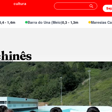
cultura
Sej
1,4m
Barra do Una (Meio)
0,3 - 1,3m
Maresias Canto
0
chinês
1/11/2017