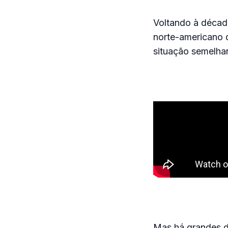
Voltando à década
norte-americano 
situação semelha
Mas há grandes di