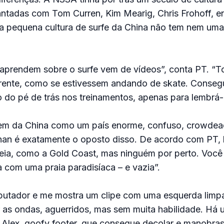
ntadas com Tom Curren, Kim Mearig, Chris Frohoff, en
 pequena cultura de surfe da China não tem nem um
 aprendem sobre o surfe vem de vídeos”, conta PT. “
 frente, como se estivessem andando de skate. Conseg
 do pé de trás nos treinamentos, apenas para lembrá-l
m da China como um país enorme, confuso, crowdead
nan é exatamente o oposto disso. De acordo com PT, l
eia, como a Gold Coast, mas ninguém por perto. Voc
a com uma praia paradisíaca – e vazia”.
putador e me mostra um clipe com uma esquerda limpa
 as ondas, aguerridos, mas sem muita habilidade. Há 
lex, goofy footer, que consegue decolar e manobras 