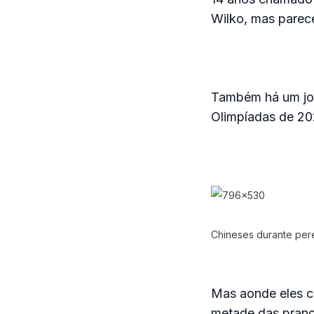
Wilko, mas parece
Também há um jove
Olimpíadas de 20
Chineses durante pere
Mas aonde eles c
metade das pranc