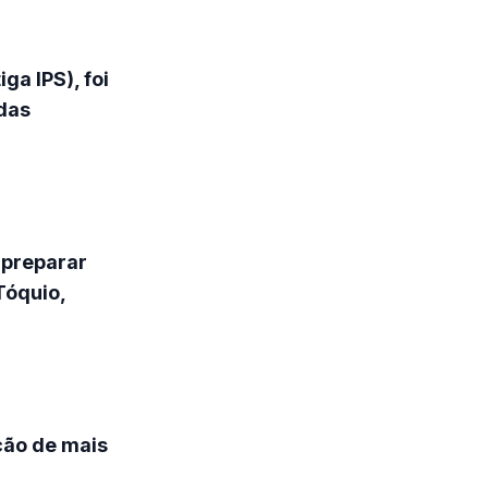
a IPS), foi
ndas
 preparar
Tóquio,
ação de mais