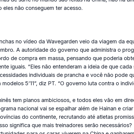
ão eles não conseguem ter acesso.
anchas no vídeo da Wavegarden veio da viagem da eq
embro. A autoridade do governo que administra o pro
ordo de compra em massa, pensando que poderia obt
te iguais. “Eles não entenderam a ideia de que cada 
ecessidades individuais de prancha e você não pode q
modelos 5’11”, diz PT. “O governo luta contra o indivi
inês tem planos ambiciosos, e todos eles vão em dire
grama nacional vai se espalhar além de Hainan e criar
rovíncias do continente, recrutando até atletas promis
Isso significa que mais treinadores serão necessários?
rtunidades para os caras viverem na China e ganhar