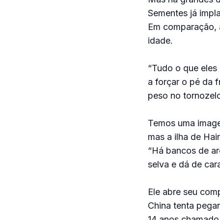
Sementes já impla
Em comparação, a
idade.
“Tudo o que eles
a forçar o pé da
peso no tornozelo
Temos uma image
mas a ilha de Hai
“Há bancos de ar
selva e dá de car
Ele abre seu com
China tenta pegar
14 anos chamado A