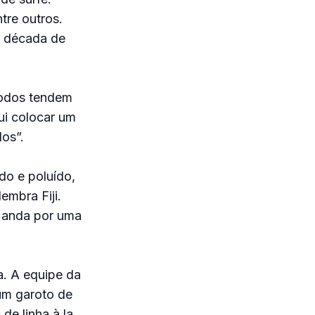
tre outros.
a década de
Todos tendem
ui colocar um
os”.
o e poluído,
embra Fiji.
ê anda por uma
. A equipe da
um garoto de
de linha à la