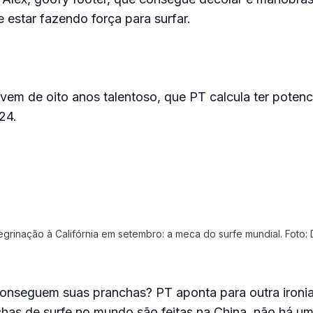
 estar fazendo força para surfar.
m de oito anos talentoso, que PT calcula ter potenci
24.
grinação à Califórnia em setembro: a meca do surfe mundial. Foto: 
onseguem suas pranchas? PT aponta para outra ironia
has de surfe no mundo são feitas na China, não há u