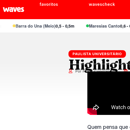
favoritos
wavescheck
Barra do Una (Meio)
0,5 - 0,5m
Maresias Canto
0,6 - 0,
PAULISTA UNIVERSITÁRIO
Highligh
Por Frank Constancio
Quem pensa que o 