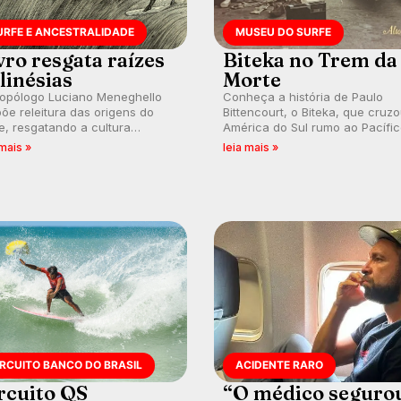
URFE E ANCESTRALIDADE
MUSEU DO SURFE
vro resgata raízes
Biteka no Trem da
linésias
Morte
ropólogo Luciano Meneghello
Conheça a história de Paulo
õe releitura das origens do
Bittencourt, o Biteka, que cruz
e, resgatando a cultura
América do Sul rumo ao Pacífi
nésia e questionando a visão
em uma jornada que se tornou
 mais »
leia mais »
ental que transformou a
marco de aventura, resiliência 
ica em esporte e indústria.
paixão pelo surfe.
IRCUITO BANCO DO BRASIL
ACIDENTE RARO
rcuito QS
“O médico seguro