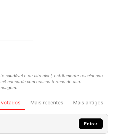
 saudável e de alto nível, estritamente relacionado
você concorda com nossos termos de uso.
mensagem.
 votados
Mais recentes
Mais antigos
Entrar