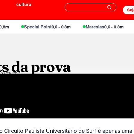
cultura
Sej
8m
Special Point
0,6 - 0,8m
Maresias
0,6 - 0,8m
ts da prova
07/11/2017
Circuito Paulista Universitário de Surf é apenas um