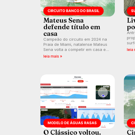
CIRCUITO BANCO DO BRASIL
S
Mateus Sena
Li
defende título em
po
casa
Ant
prop
Campeão do circuito em 2024 na
surf
Praia de Miami, natalense Mateus
poli
Sena volta a competir em casa em
leia
ocid
busca de manter a hegemonia
leia mais »
prát
potiguar em etapa do Circuito
Banco do Brasil.
MODELO DE ÁGUAS RASAS
C
O Clássico voltou.
Ci