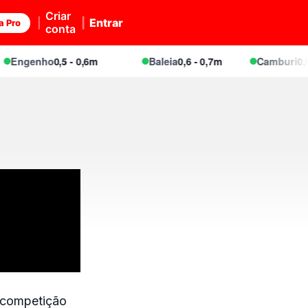
Criar
Entrar
a Pro
conta
Engenho
0,5 - 0,6m
Baleia
0,6 - 0,7m
Camburi
0,6 -
a competição