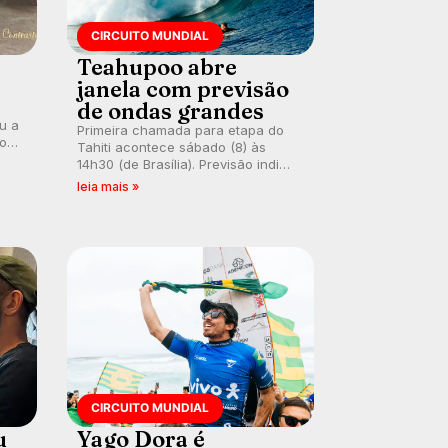
CIRCUITO MUNDIAL
Teahupoo abre
janela com previsão
de ondas grandes
ou a
Primeira chamada para etapa do
co
Tahiti acontece sábado (8) às
 um
14h30 (de Brasília). Previsão indica
e
swell consistente. Medina
leia mais »
embarca para evento e WSL
divulga baterias, com Kelly Slater
convidado.
CIRCUITO MUNDIAL
u
Yago Dora é