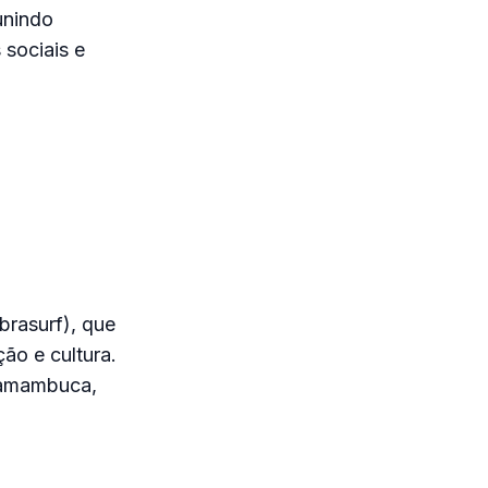
unindo
 sociais e
Ibrasurf), que
ão e cultura.
Itamambuca,