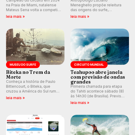
Campeão do circuito em 2024
Antropólogo Luciano
na Praia de Miami, natalense
Meneghello propõe releitura
Mateus Sena volta a competir
das origens do surfe,
em casa em busca de manter a
resgatando a cultura polinésia
leia mais »
leia mais »
hegemonia potiguar em etapa
e questionando a visão
do Circuito Banco do Brasil.
ocidental que transformou a
prática em esporte e indústria.
MUSEU DO SURFE
CIRCUITO MUNDIAL
Biteka no Trem da
Teahupoo abre janela
Morte
com previsão de ondas
grandes
Conheça a história de Paulo
Bittencourt, o Biteka, que
Primeira chamada para etapa
cruzou a América do Sul rumo
do Tahiti acontece sábado (8)
ao Pacífico em uma jornada
às 14h30 (de Brasília). Previsão
leia mais »
que se tornou um marco de
indica swell consistente.
leia mais »
aventura, resiliência e paixão
Medina embarca para evento e
pelo surfe.
WSL divulga baterias, com
Kelly Slater convidado.