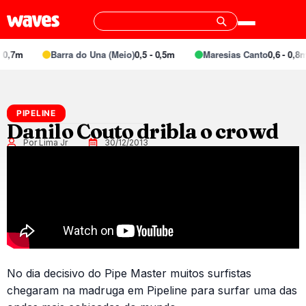
0,7m
Barra do Una (Meio)
0,5 - 0,5m
Maresias Canto
0,6 - 0,8m
PIPELINE
Danilo Couto dribla o crowd
Por Lima Jr
30/12/2013
No dia decisivo do Pipe Master muitos surfistas
chegaram na madruga em Pipeline para surfar uma das