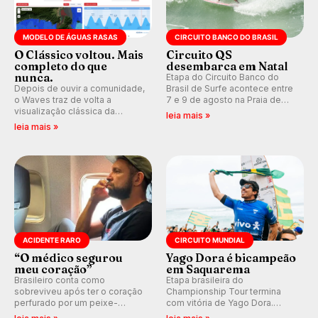
MODELO DE ÁGUAS RASAS
CIRCUITO BANCO DO BRASIL
O Clássico voltou. Mais
Circuito QS
completo do que
desembarca em Natal
nunca.
Etapa do Circuito Banco do
Depois de ouvir a comunidade,
Brasil de Surfe acontece entre
o Waves traz de volta a
7 e 9 de agosto na Praia de
visualização clássica da
Miami (RN), em disputas
leia mais »
previsão de águas rasas,
válidas pelo Qualifying Series
leia mais »
agora integrada à nova
(QS) 4.000 e pela corrida por
plataforma e com previsão das
vagas no Challenger Series.
ondas para até 16 dias.
ACIDENTE RARO
CIRCUITO MUNDIAL
“O médico segurou
Yago Dora é bicampeão
meu coração”
em Saquarema
Brasileiro conta como
Etapa brasileira do
sobreviveu após ter o coração
Championship Tour termina
perfurado por um peixe-
com vitória de Yago Dora.
agulha enquanto surfava na
Sawyer Lindblad vence entre