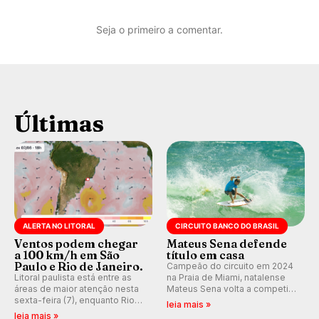
Seja o primeiro a comentar.
Últimas
ALERTA NO LITORAL
CIRCUITO BANCO DO BRASIL
Ventos podem chegar
Mateus Sena defende
a 100 km/h em São
título em casa
Paulo e Rio de Janeiro.
Campeão do circuito em 2024
Litoral paulista está entre as
na Praia de Miami, natalense
áreas de maior atenção nesta
Mateus Sena volta a competir
sexta-feira (7), enquanto Rio
em casa em busca de manter a
leia mais »
de Janeiro também recebe
hegemonia potiguar em etapa
leia mais »