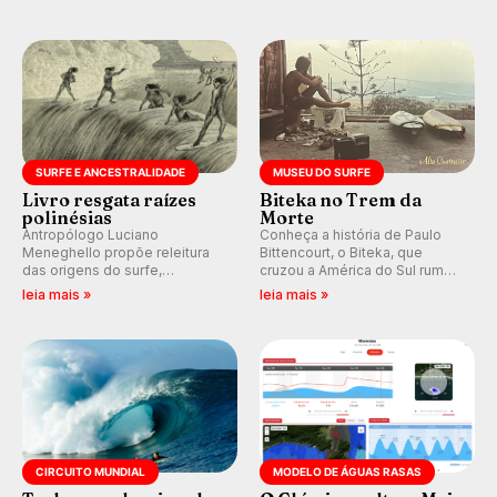
alerta para ventos fortes.
do Circuito Banco do Brasil.
Rajadas já chegaram a 97,2
km/h em Itanhaém.
SURFE E ANCESTRALIDADE
MUSEU DO SURFE
Livro resgata raízes
Biteka no Trem da
polinésias
Morte
Antropólogo Luciano
Conheça a história de Paulo
Meneghello propõe releitura
Bittencourt, o Biteka, que
das origens do surfe,
cruzou a América do Sul rumo
resgatando a cultura polinésia
ao Pacífico em uma jornada
leia mais »
leia mais »
e questionando a visão
que se tornou um marco de
ocidental que transformou a
aventura, resiliência e paixão
prática em esporte e indústria.
pelo surfe.
CIRCUITO MUNDIAL
MODELO DE ÁGUAS RASAS