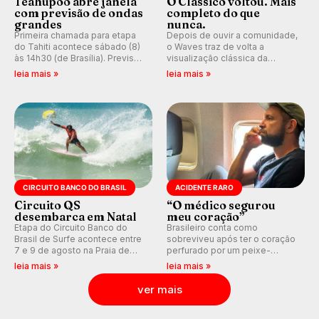
Teahupoo abre janela
O Clássico voltou. Mais
com previsão de ondas
completo do que
grandes
nunca.
Primeira chamada para etapa
Depois de ouvir a comunidade,
do Tahiti acontece sábado (8)
o Waves traz de volta a
às 14h30 (de Brasília). Previsão
visualização clássica da
indica swell consistente.
previsão de águas rasas,
leia mais »
leia mais »
Medina embarca para evento e
agora integrada à nova
WSL divulga baterias, com
plataforma e com previsão das
Kelly Slater convidado.
ondas para até 16 dias.
CIRCUITO BANCO DO BRASIL
ACIDENTE RARO
Circuito QS
“O médico segurou
desembarca em Natal
meu coração”
Etapa do Circuito Banco do
Brasileiro conta como
Brasil de Surfe acontece entre
sobreviveu após ter o coração
7 e 9 de agosto na Praia de
perfurado por um peixe-
Miami (RN), em disputas
agulha enquanto surfava na
leia mais »
leia mais »
válidas pelo Qualifying Series
Costa Rica.
(QS) 4.000 e pela corrida por
ver mais
vagas no Challenger Series.