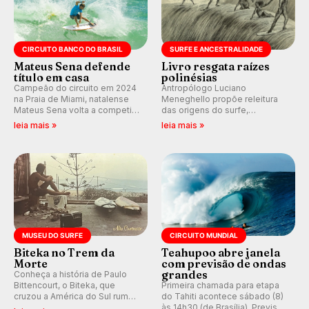
CIRCUITO BANCO DO BRASIL
SURFE E ANCESTRALIDADE
Mateus Sena defende
Livro resgata raízes
título em casa
polinésias
Campeão do circuito em 2024
Antropólogo Luciano
na Praia de Miami, natalense
Meneghello propõe releitura
Mateus Sena volta a competir
das origens do surfe,
em casa em busca de manter a
resgatando a cultura polinésia
leia mais »
leia mais »
hegemonia potiguar em etapa
e questionando a visão
do Circuito Banco do Brasil.
ocidental que transformou a
prática em esporte e indústria.
MUSEU DO SURFE
CIRCUITO MUNDIAL
Biteka no Trem da
Teahupoo abre janela
Morte
com previsão de ondas
grandes
Conheça a história de Paulo
Bittencourt, o Biteka, que
Primeira chamada para etapa
cruzou a América do Sul rumo
do Tahiti acontece sábado (8)
ao Pacífico em uma jornada
às 14h30 (de Brasília). Previsão