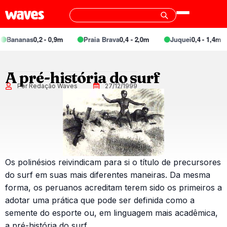
ananas
0,2 - 0,9m
Praia Brava
0,4 - 2,0m
Juquei
0,4 - 1,4m
A pré-história do surf
Por Redação Waves
27/12/1999
Os polinésios reivindicam para si o título de precursores
do surf em suas mais diferentes maneiras. Da mesma
forma, os peruanos acreditam terem sido os primeiros a
adotar uma prática que pode ser definida como a
semente do esporte ou, em linguagem mais acadêmica,
a pré-história do surf.