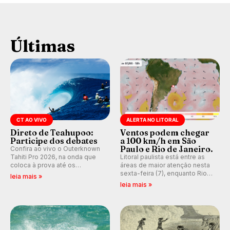
Últimas
CT AO VIVO
ALERTA NO LITORAL
Direto de Teahupoo:
Ventos podem chegar
Participe dos debates
a 100 km/h em São
Paulo e Rio de Janeiro.
Confira ao vivo o Outerknown
Tahiti Pro 2026, na onda que
Litoral paulista está entre as
coloca à prova até os
áreas de maior atenção nesta
melhores surfistas do mundo.
sexta-feira (7), enquanto Rio
leia mais »
E participe dos debates em
de Janeiro também recebe
leia mais »
tempo real durante as etapas
alerta para ventos fortes.
do Mundial da WSL.
Rajadas já chegaram a 97,2
km/h em Itanhaém.