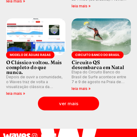
leia mais »
que se tornou um marco de
indica swell consistente.
leia mais »
aventura, resiliência e paixão
Medina embarca para evento e
pelo surfe.
WSL divulga baterias, com
Kelly Slater convidado.
MODELO DE ÁGUAS RASAS
CIRCUITO BANCO DO BRASIL
O Clássico voltou. Mais
Circuito QS
completo do que
desembarca em Natal
nunca.
Etapa do Circuito Banco do
Depois de ouvir a comunidade,
Brasil de Surfe acontece entre
o Waves traz de volta a
7 e 9 de agosto na Praia de
visualização clássica da
Miami (RN), em disputas
leia mais »
previsão de águas rasas,
válidas pelo Qualifying Series
leia mais »
agora integrada à nova
(QS) 4.000 e pela corrida por
plataforma e com previsão das
vagas no Challenger Series.
ver mais
ondas para até 16 dias.