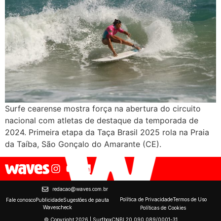
Surfe cearense mostra força na abertura do circuito
nacional com atletas de destaque da temporada de
2024. Primeira etapa da Taça Brasil 2025 rola na Praia
da Taíba, São Gonçalo do Amarante (CE).
redacao@waves.com.br
Política de Privacidade
Termos de Uso
Fale conosco
Publicidade
Sugestões de pauta
Wavescheck
Políticas de Cookies
© Copyright 2026 | Surfbox
CNPJ 20.090.089/0001-31