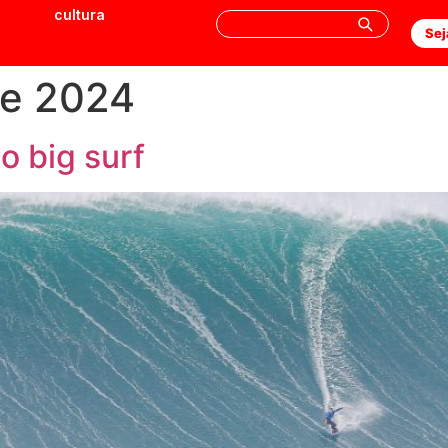
cultura
Sej
de 2024
o big surf