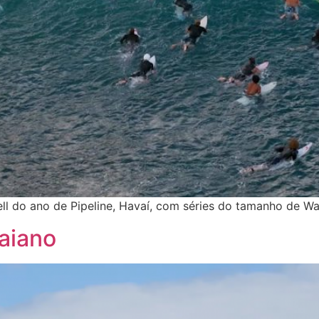
ell do ano de Pipeline, Havaí, com séries do tamanho de W
aiano