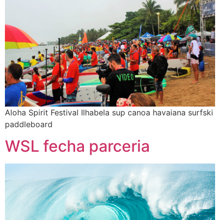
Aloha Spirit Festival Ilhabela sup canoa havaiana surfski
paddleboard
WSL fecha parceria