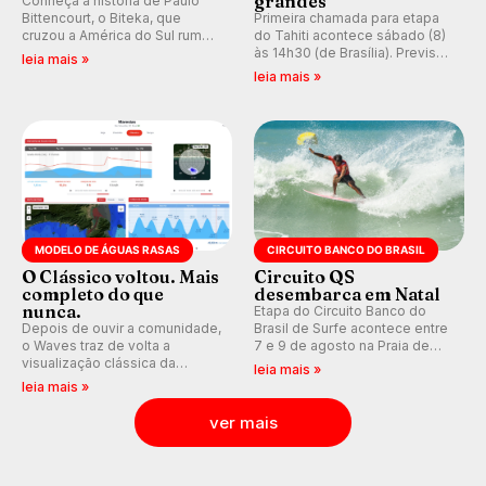
grandes
Conheça a história de Paulo
Bittencourt, o Biteka, que
Primeira chamada para etapa
cruzou a América do Sul rumo
do Tahiti acontece sábado (8)
ao Pacífico em uma jornada
às 14h30 (de Brasília). Previsão
leia mais »
que se tornou um marco de
indica swell consistente.
leia mais »
aventura, resiliência e paixão
Medina embarca para evento e
pelo surfe.
WSL divulga baterias, com
Kelly Slater convidado.
MODELO DE ÁGUAS RASAS
CIRCUITO BANCO DO BRASIL
O Clássico voltou. Mais
Circuito QS
completo do que
desembarca em Natal
nunca.
Etapa do Circuito Banco do
Depois de ouvir a comunidade,
Brasil de Surfe acontece entre
o Waves traz de volta a
7 e 9 de agosto na Praia de
visualização clássica da
Miami (RN), em disputas
leia mais »
previsão de águas rasas,
válidas pelo Qualifying Series
leia mais »
agora integrada à nova
(QS) 4.000 e pela corrida por
plataforma e com previsão das
vagas no Challenger Series.
ver mais
ondas para até 16 dias.