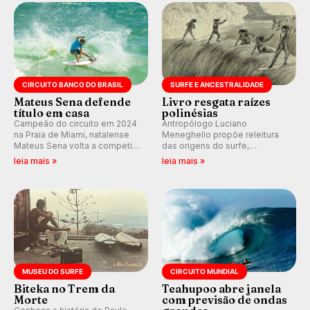
km/h em Itanhaém.
CIRCUITO BANCO DO BRASIL
SURFE E ANCESTRALIDADE
Mateus Sena defende
Livro resgata raízes
título em casa
polinésias
Campeão do circuito em 2024
Antropólogo Luciano
na Praia de Miami, natalense
Meneghello propõe releitura
Mateus Sena volta a competir
das origens do surfe,
em casa em busca de manter a
resgatando a cultura polinésia
leia mais »
leia mais »
hegemonia potiguar em etapa
e questionando a visão
do Circuito Banco do Brasil.
ocidental que transformou a
prática em esporte e indústria.
MUSEU DO SURFE
CIRCUITO MUNDIAL
Biteka no Trem da
Teahupoo abre janela
Morte
com previsão de ondas