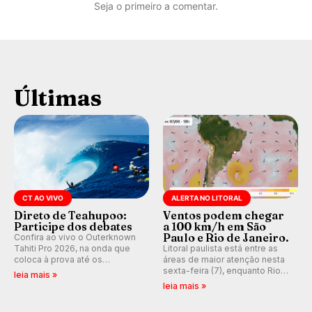
Seja o primeiro a comentar.
Últimas
CT AO VIVO
ALERTA NO LITORAL
Direto de Teahupoo:
Ventos podem chegar
Participe dos debates
a 100 km/h em São
Paulo e Rio de Janeiro.
Confira ao vivo o Outerknown
Tahiti Pro 2026, na onda que
Litoral paulista está entre as
coloca à prova até os
áreas de maior atenção nesta
melhores surfistas do mundo.
sexta-feira (7), enquanto Rio
leia mais »
E participe dos debates em
de Janeiro também recebe
leia mais »
tempo real durante as etapas
alerta para ventos fortes.
do Mundial da WSL.
Rajadas já chegaram a 97,2