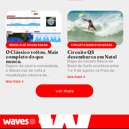
aventura, resiliência e paixão
Medina embarca para evento e
pelo surfe.
WSL divulga baterias, com
Kelly Slater convidado.
MODELO DE ÁGUAS RASAS
CIRCUITO BANCO DO BRASIL
O Clássico voltou. Mais
Circuito QS
completo do que
desembarca em Natal
nunca.
Etapa do Circuito Banco do
Depois de ouvir a comunidade,
Brasil de Surfe acontece entre
o Waves traz de volta a
7 e 9 de agosto na Praia de
visualização clássica da
Miami (RN), em disputas
leia mais »
previsão de águas rasas,
válidas pelo Qualifying Series
leia mais »
agora integrada à nova
(QS) 4.000 e pela corrida por
plataforma e com previsão das
vagas no Challenger Series.
ver mais
ondas para até 16 dias.