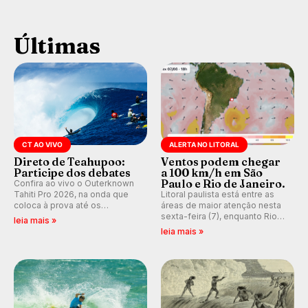
Últimas
CT AO VIVO
ALERTA NO LITORAL
Direto de Teahupoo:
Ventos podem chegar
Participe dos debates
a 100 km/h em São
Paulo e Rio de Janeiro.
Confira ao vivo o Outerknown
Tahiti Pro 2026, na onda que
Litoral paulista está entre as
coloca à prova até os
áreas de maior atenção nesta
melhores surfistas do mundo.
sexta-feira (7), enquanto Rio
leia mais »
Participe dos comentários e
de Janeiro também recebe
leia mais »
debates em tempo real no
alerta para ventos fortes.
nosso fórum, durante as
Rajadas já chegaram a 97,2
etapas da WSL.
km/h em Itanhaém.