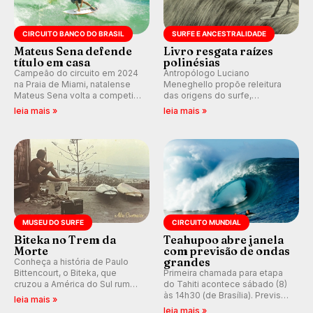
CIRCUITO BANCO DO BRASIL
SURFE E ANCESTRALIDADE
Mateus Sena defende
Livro resgata raízes
título em casa
polinésias
Campeão do circuito em 2024
Antropólogo Luciano
na Praia de Miami, natalense
Meneghello propõe releitura
Mateus Sena volta a competir
das origens do surfe,
em casa em busca de manter a
resgatando a cultura polinésia
leia mais »
leia mais »
hegemonia potiguar em etapa
e questionando a visão
do Circuito Banco do Brasil.
ocidental que transformou a
prática em esporte e indústria.
MUSEU DO SURFE
CIRCUITO MUNDIAL
Biteka no Trem da
Teahupoo abre janela
Morte
com previsão de ondas
grandes
Conheça a história de Paulo
Bittencourt, o Biteka, que
Primeira chamada para etapa
cruzou a América do Sul rumo
do Tahiti acontece sábado (8)
ao Pacífico em uma jornada
às 14h30 (de Brasília). Previsão
leia mais »
que se tornou um marco de
indica swell consistente.
leia mais »