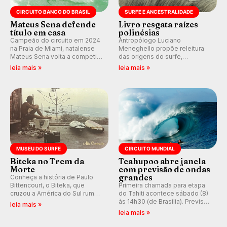
CIRCUITO BANCO DO BRASIL
SURFE E ANCESTRALIDADE
Mateus Sena defende
Livro resgata raízes
título em casa
polinésias
Campeão do circuito em 2024
Antropólogo Luciano
na Praia de Miami, natalense
Meneghello propõe releitura
Mateus Sena volta a competir
das origens do surfe,
em casa em busca de manter a
resgatando a cultura polinésia
leia mais »
leia mais »
hegemonia potiguar em etapa
e questionando a visão
do Circuito Banco do Brasil.
ocidental que transformou a
prática em esporte e indústria.
MUSEU DO SURFE
CIRCUITO MUNDIAL
Biteka no Trem da
Teahupoo abre janela
Morte
com previsão de ondas
grandes
Conheça a história de Paulo
Bittencourt, o Biteka, que
Primeira chamada para etapa
cruzou a América do Sul rumo
do Tahiti acontece sábado (8)
ao Pacífico em uma jornada
às 14h30 (de Brasília). Previsão
leia mais »
que se tornou um marco de
indica swell consistente.
leia mais »
aventura, resiliência e paixão
Medina embarca para evento e
pelo surfe.
WSL divulga baterias, com