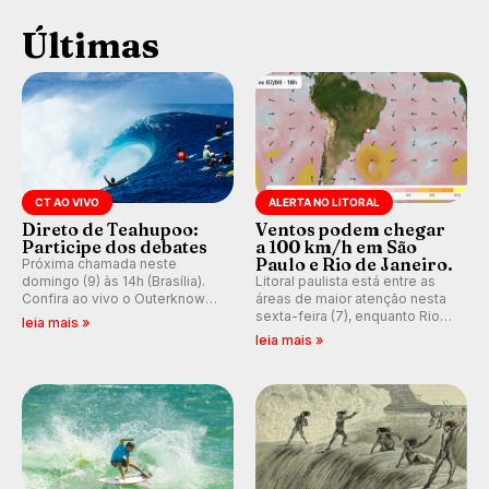
Últimas
CT AO VIVO
ALERTA NO LITORAL
Direto de Teahupoo:
Ventos podem chegar
Participe dos debates
a 100 km/h em São
Paulo e Rio de Janeiro.
Próxima chamada neste
domingo (9) às 14h (Brasília).
Litoral paulista está entre as
Confira ao vivo o Outerknown
áreas de maior atenção nesta
Tahiti Pro 2026 e participe dos
sexta-feira (7), enquanto Rio
leia mais »
comentários e debates em
de Janeiro também recebe
leia mais »
tempo real no nosso fórum,
alerta para ventos fortes.
durante as etapas da WSL.
Rajadas já chegaram a 97,2
km/h em Itanhaém.