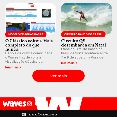
Kelly Slater convidado.
MODELO DE ÁGUAS RASAS
CIRCUITO BANCO DO BRASIL
O Clássico voltou. Mais
Circuito QS
completo do que
desembarca em Natal
nunca.
Etapa do Circuito Banco do
Depois de ouvir a comunidade,
Brasil de Surfe acontece entre
o Waves traz de volta a
7 e 9 de agosto na Praia de
visualização clássica da
Miami (RN), em disputas
leia mais »
previsão de águas rasas,
válidas pelo Qualifying Series
leia mais »
agora integrada à nova
(QS) 4.000 e pela corrida por
plataforma e com previsão das
vagas no Challenger Series.
ver mais
ondas para até 16 dias.
redacao@waves.com.br