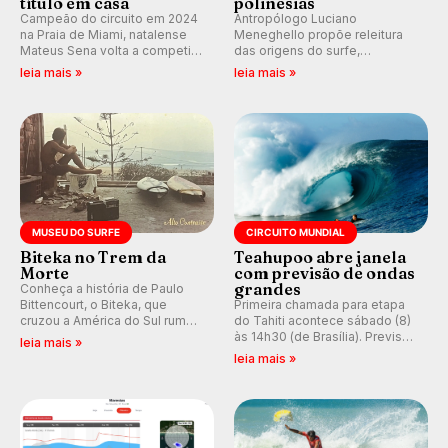
título em casa
polinésias
Campeão do circuito em 2024
Antropólogo Luciano
na Praia de Miami, natalense
Meneghello propõe releitura
Mateus Sena volta a competir
das origens do surfe,
em casa em busca de manter a
resgatando a cultura polinésia
leia mais »
leia mais »
hegemonia potiguar em etapa
e questionando a visão
do Circuito Banco do Brasil.
ocidental que transformou a
prática em esporte e indústria.
MUSEU DO SURFE
CIRCUITO MUNDIAL
Biteka no Trem da
Teahupoo abre janela
Morte
com previsão de ondas
grandes
Conheça a história de Paulo
Bittencourt, o Biteka, que
Primeira chamada para etapa
cruzou a América do Sul rumo
do Tahiti acontece sábado (8)
ao Pacífico em uma jornada
às 14h30 (de Brasília). Previsão
leia mais »
que se tornou um marco de
indica swell consistente.
leia mais »
aventura, resiliência e paixão
Medina embarca para evento e
pelo surfe.
WSL divulga baterias, com
Kelly Slater convidado.