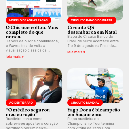
MODELO DE ÁGUAS RASAS
CIRCUITO BANCO DO BRASIL
O Clássico voltou. Mais
Circuito QS
completo do que
desembarca em Natal
nunca.
Etapa do Circuito Banco do
Depois de ouvir a comunidade,
Brasil de Surfe acontece entre
o Waves traz de volta a
7 e 9 de agosto na Praia de
visualização clássica da
Miami (RN), em disputas
leia mais »
previsão de águas rasas,
válidas pelo Qualifying Series
leia mais »
agora integrada à nova
(QS) 4.000 e pela corrida por
plataforma e com previsão das
vagas no Challenger Series.
ondas para até 16 dias.
ACIDENTE RARO
CIRCUITO MUNDIAL
“O médico segurou
Yago Dora é bicampeão
meu coração”
em Saquarema
Brasileiro conta como
Etapa brasileira do
sobreviveu após ter o coração
Championship Tour termina
perfurado por um peixe-
com vitória de Yago Dora.