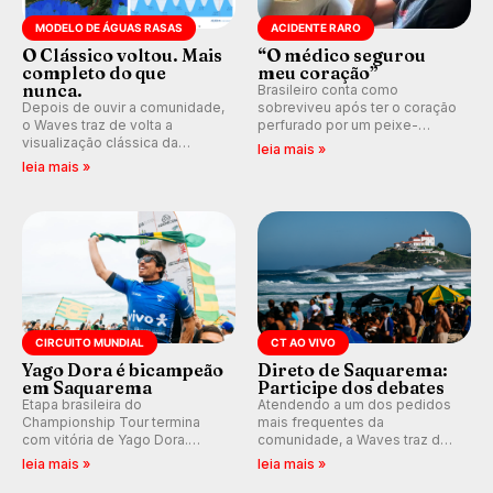
MODELO DE ÁGUAS RASAS
ACIDENTE RARO
O Clássico voltou. Mais
“O médico segurou
completo do que
meu coração”
nunca.
Brasileiro conta como
Depois de ouvir a comunidade,
sobreviveu após ter o coração
o Waves traz de volta a
perfurado por um peixe-
visualização clássica da
agulha enquanto surfava na
leia mais »
previsão de águas rasas,
Costa Rica.
leia mais »
agora integrada à nova
plataforma e com previsão das
ondas para até 16 dias.
CIRCUITO MUNDIAL
CT AO VIVO
Yago Dora é bicampeão
Direto de Saquarema:
em Saquarema
Participe dos debates
Etapa brasileira do
Atendendo a um dos pedidos
Championship Tour termina
mais frequentes da
com vitória de Yago Dora.
comunidade, a Waves traz de
Sawyer Lindblad vence entre
volta os comentários e
leia mais »
leia mais »
as mulheres e Leonardo
debates em tempo real
Fioravanti assume liderança do
durante as etapas do Circuito