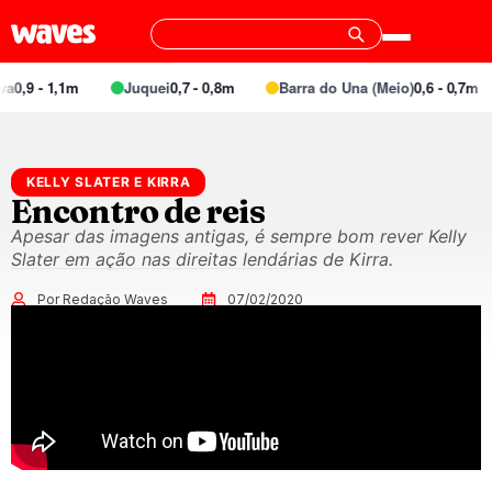
a
0,9 - 1,1m
Juquei
0,7 - 0,8m
Barra do Una (Meio)
0,6 - 0,7m
KELLY SLATER E KIRRA
Encontro de reis
Apesar das imagens antigas, é sempre bom rever Kelly
Slater em ação nas direitas lendárias de Kirra.
Por Redação Waves
07/02/2020