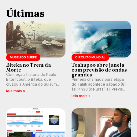
Últimas
MUSEU DO SURFE
CIRCUITO MUNDIAL
Biteka no Trem da
Teahupoo abre janela
Morte
com previsão de ondas
grandes
Conheça a história de Paulo
Bittencourt, o Biteka, que
Primeira chamada para etapa
cruzou a América do Sul rumo
do Tahiti acontece sábado (8)
ao Pacífico em uma jornada
às 14h30 (de Brasília). Previsão
leia mais »
que se tornou um marco de
indica swell consistente.
leia mais »
aventura, resiliência e paixão
Medina embarca para evento e
pelo surfe.
WSL divulga baterias, com
Kelly Slater convidado.