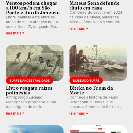
Ventos podem chegar
Mateus Sena defende
a 100 km/h em São
título em casa
Paulo e Rio de Janeiro.
Campeão do circuito em 2024
Litoral paulista está entre as
na Praia de Miami, natalense
áreas de maior atenção nesta
Mateus Sena volta a competir
sexta-feira (7), enquanto Rio
em casa em busca de manter a
leia mais »
de Janeiro também recebe
hegemonia potiguar em etapa
leia mais »
alerta para ventos fortes.
do Circuito Banco do Brasil.
Rajadas já chegaram a 97,2
km/h em Itanhaém.
SURFE E ANCESTRALIDADE
MUSEU DO SURFE
Livro resgata raízes
Biteka no Trem da
polinésias
Morte
Antropólogo Luciano
Conheça a história de Paulo
Meneghello propõe releitura
Bittencourt, o Biteka, que
das origens do surfe,
cruzou a América do Sul rumo
resgatando a cultura polinésia
ao Pacífico em uma jornada
leia mais »
leia mais »
e questionando a visão
que se tornou um marco de
ocidental que transformou a
aventura, resiliência e paixão
prática em esporte e indústria.
pelo surfe.