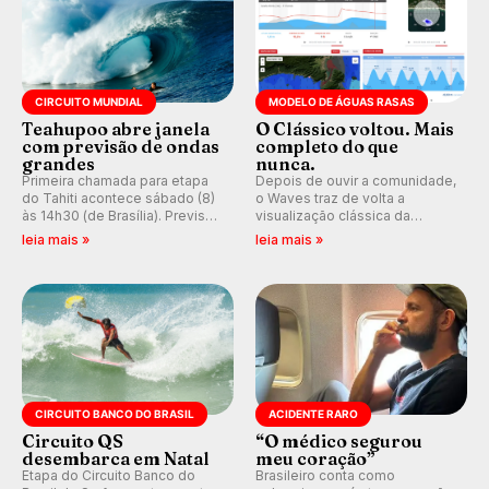
CIRCUITO MUNDIAL
MODELO DE ÁGUAS RASAS
Teahupoo abre janela
O Clássico voltou. Mais
com previsão de ondas
completo do que
grandes
nunca.
Primeira chamada para etapa
Depois de ouvir a comunidade,
do Tahiti acontece sábado (8)
o Waves traz de volta a
às 14h30 (de Brasília). Previsão
visualização clássica da
indica swell consistente.
previsão de águas rasas,
leia mais »
leia mais »
Medina embarca para evento e
agora integrada à nova
WSL divulga baterias, com
plataforma e com previsão das
Kelly Slater convidado.
ondas para até 16 dias.
CIRCUITO BANCO DO BRASIL
ACIDENTE RARO
Circuito QS
“O médico segurou
desembarca em Natal
meu coração”
Etapa do Circuito Banco do
Brasileiro conta como