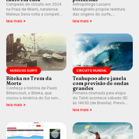
Campeão do circuito em 2024
Antropólogo Luciano
na Praia de Miami, natalense
Meneghello propõe releitura
Mateus Sena volta a competir
das origens do surfe,
em casa em busca de manter a
resgatando a cultura polinésia
leia mais »
leia mais »
hegemonia potiguar em etapa
e questionando a visão
do Circuito Banco do Brasil.
ocidental que transformou a
prática em esporte e indústria.
MUSEU DO SURFE
CIRCUITO MUNDIAL
Biteka no Trem da
Teahupoo abre janela
Morte
com previsão de ondas
grandes
Conheça a história de Paulo
Bittencourt, o Biteka, que
Primeira chamada para etapa
cruzou a América do Sul rumo
do Tahiti acontece sábado (8)
ao Pacífico em uma jornada
às 14h30 (de Brasília). Previsão
leia mais »
que se tornou um marco de
indica swell consistente.
leia mais »
aventura, resiliência e paixão
Medina embarca para evento e
pelo surfe.
WSL divulga baterias, com
Kelly Slater convidado.