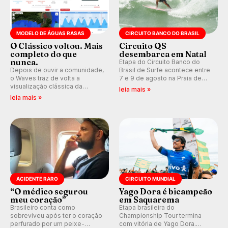
MODELO DE ÁGUAS RASAS
CIRCUITO BANCO DO BRASIL
O Clássico voltou. Mais
Circuito QS
completo do que
desembarca em Natal
nunca.
Etapa do Circuito Banco do
Depois de ouvir a comunidade,
Brasil de Surfe acontece entre
o Waves traz de volta a
7 e 9 de agosto na Praia de
visualização clássica da
Miami (RN), em disputas
leia mais »
previsão de águas rasas,
válidas pelo Qualifying Series
leia mais »
agora integrada à nova
(QS) 4.000 e pela corrida por
plataforma e com previsão das
vagas no Challenger Series.
ondas para até 16 dias.
ACIDENTE RARO
CIRCUITO MUNDIAL
“O médico segurou
Yago Dora é bicampeão
meu coração”
em Saquarema
Brasileiro conta como
Etapa brasileira do
sobreviveu após ter o coração
Championship Tour termina
perfurado por um peixe-
com vitória de Yago Dora.