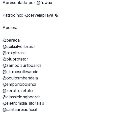
Apresentado por @fuwax
.
Patrocínio: @cervejapraya 🍻
Apoios:
.
@baracai
@quiksilverbrasil
@roxybrasil
@bluprotetor
@zampolsurfboards
@clinicasollesaude
@oculosmhandala
@emporiobolshoi
@zerotrezefoto
@classiclongboards
@eletromidia_litoralsp
@santaareiaoficial