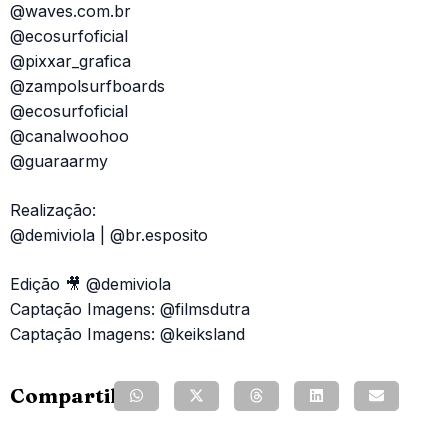
@waves.com.br
@ecosurfoficial
@pixxar_grafica
@zampolsurfboards
@ecosurfoficial
@canalwoohoo
@guaraarmy
Realização:
@demiviola | @br.esposito
Edição 🎥 @demiviola
Captação Imagens: @filmsdutra
Captação Imagens: @keiksland
Compartilhe: