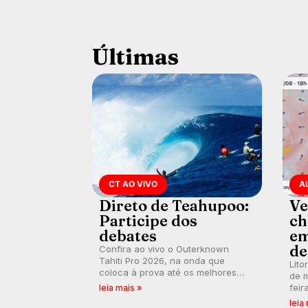
Últimas
CT AO VIVO
A
Direto de Teahupoo:
Ve
Participe dos
ch
debates
em
de
Confira ao vivo o Outerknown
Tahiti Pro 2026, na onda que
Lito
coloca à prova até os melhores
de m
surfistas do mundo. E participe dos
feir
leia mais »
debates em tempo real durante as
tamb
leia
etapas do Mundial da WSL.