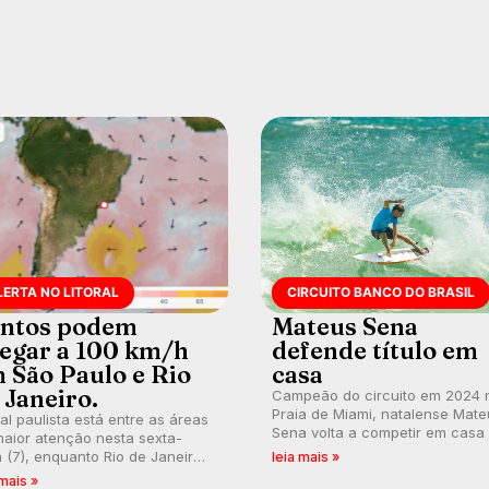
LERTA NO LITORAL
CIRCUITO BANCO DO BRASIL
ntos podem
Mateus Sena
egar a 100 km/h
defende título em
 São Paulo e Rio
casa
 Janeiro.
Campeão do circuito em 2024 
Praia de Miami, natalense Mate
ral paulista está entre as áreas
Sena volta a competir em casa
aior atenção nesta sexta-
busca de manter a hegemonia
a (7), enquanto Rio de Janeiro
leia mais »
potiguar em etapa do Circuito
ém recebe alerta para ventos
 mais »
Banco do Brasil.