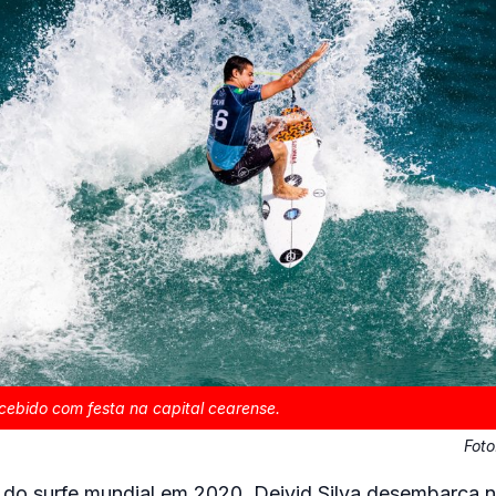
ecebido com festa na capital cearense.
Fot
e do surfe mundial em 2020, Deivid Silva desembarca