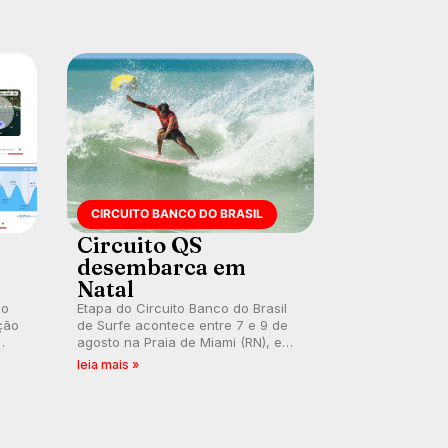
CIRCUITO BANCO DO BRASIL
Circuito QS
desembarca em
Natal
 o
Etapa do Circuito Banco do Brasil
ção
de Surfe acontece entre 7 e 9 de
agosto na Praia de Miami (RN), em
disputas válidas pelo Qualifying
leia mais »
Series (QS) 4.000 e pela corrida
por vagas no Challenger Series.