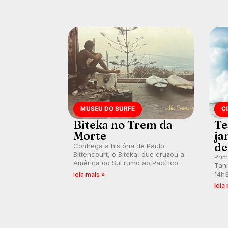
fort
km/
MUSEU DO SURFE
C
Biteka no Trem da
Te
Morte
ja
de
Conheça a história de Paulo
Bittencourt, o Biteka, que cruzou a
Pri
América do Sul rumo ao Pacífico
Tahi
em uma jornada que se tornou um
14h3
leia mais »
marco de aventura, resiliência e
swel
leia
paixão pelo surfe.
emb
divu
con