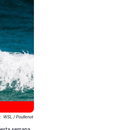
o:
WSL / Poullenot
 nesta semana