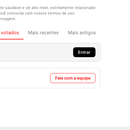
 saudável e de alto nível, estritamente relacionado
você concorda com nossos termos de uso.
mensagem.
 votados
Mais recentes
Mais antigos
Entrar
Fale com a equipe