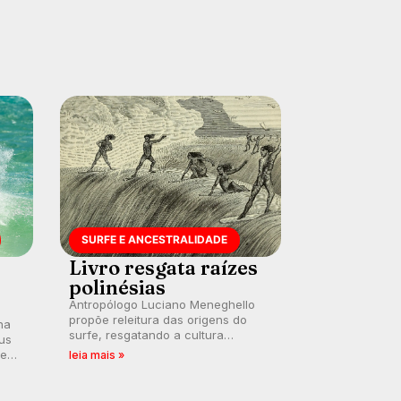
SURFE E ANCESTRALIDADE
Livro resgata raízes
polinésias
Antropólogo Luciano Meneghello
propõe releitura das origens do
na
surfe, resgatando a cultura
us
polinésia e questionando a visão
 em
leia mais »
ocidental que transformou a
prática em esporte e indústria.