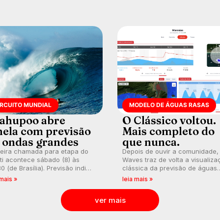
es. Rajadas já chegaram a 97,2
h em Itanhaém.
IRCUITO MUNDIAL
MODELO DE ÁGUAS RASAS
ahupoo abre
O Clássico voltou.
nela com previsão
Mais completo do
 ondas grandes
que nunca.
meira chamada para etapa do
Depois de ouvir a comunidade,
ti acontece sábado (8) às
Waves traz de volta a visualiza
0 (de Brasília). Previsão indica
clássica da previsão de águas
l consistente. Medina
rasas, agora integrada à nova
 mais »
leia mais »
arca para evento e WSL
plataforma e com previsão das
lga baterias, com Kelly Slater
ondas para até 16 dias.
ver mais
vidado.