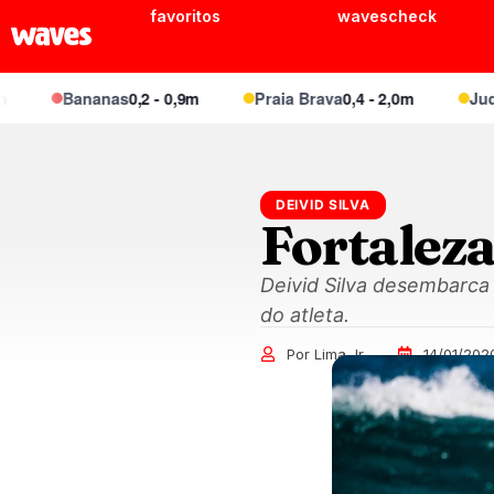
favoritos
wavescheck
Bananas
0,2 - 0,9m
Praia Brava
0,4 - 2,0m
Juquei
0
DEIVID SILVA
Fortaleza
Deivid Silva desembarca
do atleta.
Por Lima Jr
14/01/202