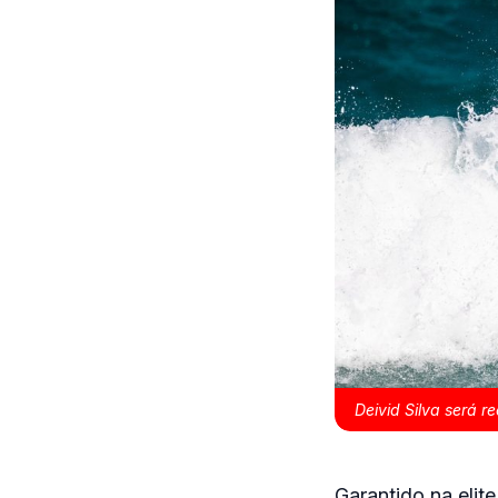
Deivid Silva será r
Garantido na elit