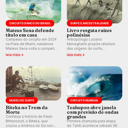
CIRCUITO BANCO DO BRASIL
SURFE E ANCESTRALIDADE
Mateus Sena defende
Livro resgata raízes
título em casa
polinésias
Campeão do circuito em 2024
Antropólogo Luciano
na Praia de Miami, natalense
Meneghello propõe releitura
Mateus Sena volta a competir
das origens do surfe,
em casa em busca de manter a
resgatando a cultura polinésia
leia mais »
leia mais »
hegemonia potiguar em etapa
e questionando a visão
do Circuito Banco do Brasil.
ocidental que transformou a
prática em esporte e indústria.
MUSEU DO SURFE
CIRCUITO MUNDIAL
Biteka no Trem da
Teahupoo abre janela
Morte
com previsão de ondas
grandes
Conheça a história de Paulo
Bittencourt, o Biteka, que
Primeira chamada para etapa
cruzou a América do Sul rumo
do Tahiti acontece sábado (8)