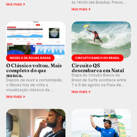
ao Pacífico em uma jornada
às 14h30 (de Brasília). Previsão
leia mais »
que se tornou um marco de
indica swell consistente.
leia mais »
aventura, resiliência e paixão
Medina embarca para evento e
pelo surfe.
WSL divulga baterias, com
Kelly Slater convidado.
MODELO DE ÁGUAS RASAS
CIRCUITO BANCO DO BRASIL
O Clássico voltou. Mais
Circuito QS
completo do que
desembarca em Natal
nunca.
Etapa do Circuito Banco do
Depois de ouvir a comunidade,
Brasil de Surfe acontece entre
o Waves traz de volta a
7 e 9 de agosto na Praia de
visualização clássica da
Miami (RN), em disputas
leia mais »
previsão de águas rasas,
válidas pelo Qualifying Series
leia mais »
agora integrada à nova
(QS) 4.000 e pela corrida por
plataforma e com previsão das
vagas no Challenger Series.
ondas para até 16 dias.