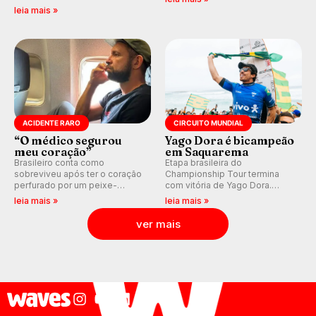
previsão de águas rasas,
válidas pelo Qualifying Series
leia mais »
agora integrada à nova
(QS) 4.000 e pela corrida por
plataforma e com previsão das
vagas no Challenger Series.
ondas para até 16 dias.
ACIDENTE RARO
CIRCUITO MUNDIAL
“O médico segurou
Yago Dora é bicampeão
meu coração”
em Saquarema
Brasileiro conta como
Etapa brasileira do
sobreviveu após ter o coração
Championship Tour termina
perfurado por um peixe-
com vitória de Yago Dora.
agulha enquanto surfava na
Sawyer Lindblad vence entre
leia mais »
leia mais »
Costa Rica.
as mulheres e Leonardo
Fioravanti assume liderança do
ver mais
ranking mundial da WSL, na
etapa de Saquarema.