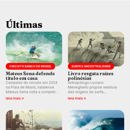
Últimas
CIRCUITO BANCO DO BRASIL
SURFE E ANCESTRALIDADE
Mateus Sena defende
Livro resgata raízes
título em casa
polinésias
Campeão do circuito em 2024
Antropólogo Luciano
na Praia de Miami, natalense
Meneghello propõe releitura
Mateus Sena volta a competir
das origens do surfe,
em casa em busca de manter a
resgatando a cultura polinésia
leia mais »
leia mais »
hegemonia potiguar em etapa
e questionando a visão
do Circuito Banco do Brasil.
ocidental que transformou a
prática em esporte e indústria.