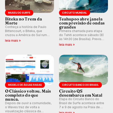
MUSEU DO SURFE
CIRCUITO MUNDIAL
Biteka no Trem da
Teahupoo abre janela
Morte
com previsão de ondas
grandes
Conheça a história de Paulo
Bittencourt, o Biteka, que
Primeira chamada para etapa
cruzou a América do Sul rumo
do Tahiti acontece sábado (8)
ao Pacífico em uma jornada
às 14h30 (de Brasília). Previsão
leia mais »
que se tornou um marco de
indica swell consistente.
leia mais »
aventura, resiliência e paixão
Medina embarca para evento e
pelo surfe.
WSL divulga baterias, com
Kelly Slater convidado.
MODELO DE ÁGUAS RASAS
CIRCUITO BANCO DO BRASIL
O Clássico voltou. Mais
Circuito QS
completo do que
desembarca em Natal
nunca.
Etapa do Circuito Banco do
Depois de ouvir a comunidade,
Brasil de Surfe acontece entre
o Waves traz de volta a
7 e 9 de agosto na Praia de
visualização clássica da
Miami (RN), em disputas
leia mais »