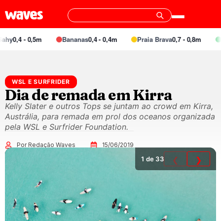
hy
0,4 - 0,5m
Bananas
0,4 - 0,4m
Praia Brava
0,7 - 0,8m
J
WSL E SURFRIDER
Dia de remada em Kirra
Kelly Slater e outros Tops se juntam ao crowd em Kirra,
Austrália, para remada em prol dos oceanos organizada
pela WSL e Surfrider Foundation.
Por Redação Waves
15/06/2019
1
de 33
❮
❯