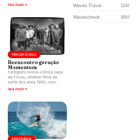
e mares implacáveis, odisseia
leia mais »
Waves Travel
(34)
ao estilo OZ.
Wavescheck
(68)
TAYLOR STEELE
Reencontro geração
Momentum
Fotógrafo revive icônica capa
de Focus, célebre filme de
surfe dos anos 1990, com
imagem da mesma formação
leia mais »
e nomes como Kelly Slater,
Shane Dorian, Rob Machado e
Donovan Frankenreiter.
COSTA RICA