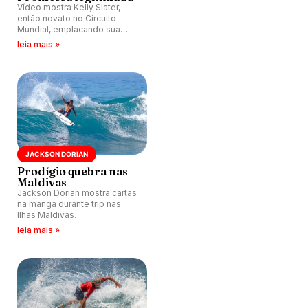
Vídeo mostra Kelly Slater,
então novato no Circuito
Mundial, emplacando sua
primeira vitória em Tresltles,
leia mais »
Califórnia.
JACKSON DORIAN
Prodígio quebra nas
Maldivas
Jackson Dorian mostra cartas
na manga durante trip nas
Ilhas Maldivas.
leia mais »