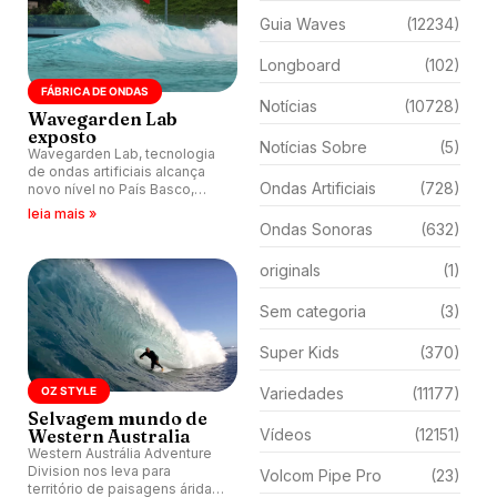
Guia Waves
(12234)
Longboard
(102)
FÁBRICA DE ONDAS
Notícias
(10728)
Wavegarden Lab
exposto
Notícias Sobre
(5)
Wavegarden Lab, tecnologia
de ondas artificiais alcança
Ondas Artificiais
(728)
novo nível no País Basco,
Espanha. Nomes como Kelly
leia mais »
Slater e Kai Lenny testam
Ondas Sonoras
(632)
tubos perfeitos e rampas.
originals
(1)
Sem categoria
(3)
Super Kids
(370)
OZ STYLE
Variedades
(11177)
Selvagem mundo de
Western Australia
Vídeos
(12151)
Western Austrália Adventure
Division nos leva para
Volcom Pipe Pro
(23)
território de paisagens áridas