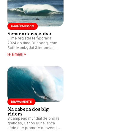
HAVAÍ EM FOCO
Sem endereço fixo
Filme registra temporada
2024 do time Billabong, com
Seth Moniz, Jai Glindeman,
Josh Moniz, Ēwe Wong, Luana
leia mais »
Silva, Ryan Callinan, Frederico
Morais, Isabella Nichols entre
outros.
BRAVA MENTE
Na cabeça dos big
riders
Bicampeão mundial de ondas
grandes, Carlos Burle lança
série que promete desvendar
segredos, traumas e