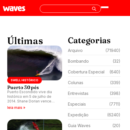
Últimas
Categorias
Arquivo
(71940)
Bombando
(32)
Cobertura Especial
(640)
SWELL HISTÓRICO
Colunas
(339)
Puerto 30 pés
Puerto Escondido vive dia
Entrevistas
(398)
histórico em 5 de julho de
2014. Shane Dorian vence
Especiais
(7711)
XXL, mas público enaltece
leia mais »
outro personagem.
Expedição
(6240)
Guia Waves
(20)