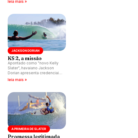
leia mais »
objetivos dos big riders.
JACKSON DORIAN
KS 2, a missão
Apontado como "novo Kelly
Slater", havaiano Jackson
Dorian apresenta credenciais
respeitáveis.
leia mais »
A PRIMEIRA DE SLATER
Promessa legitimada