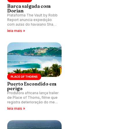
Barca salgada com
Dorian
Plataforma The Vault by Robb
Report anuncia expedição
com aulas do havaiano Shane
Dorian na Península de
leia mais »
Nicoya, Costa Rica, por U$ 48
mil. Quem se habilita?
PLACE OF THORNS
Puerto Escondido em
perigo
Produtora africana lança trailer
de Place of Thorns, filme que
registra deterioração do meio
ambiente em Puerto
leia mais »
Escondido, no México.