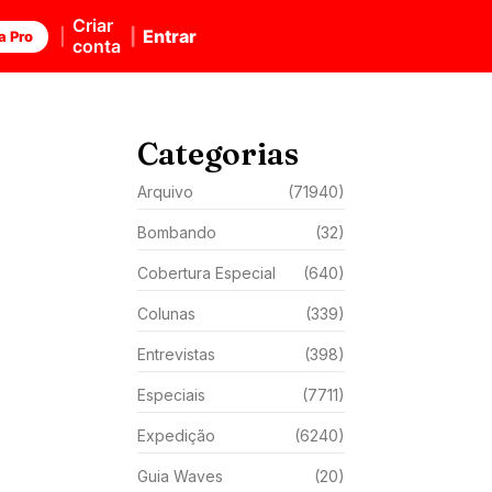
Criar
Entrar
a Pro
conta
Categorias
Arquivo
(71940)
Bombando
(32)
Cobertura Especial
(640)
Colunas
(339)
Entrevistas
(398)
Especiais
(7711)
Expedição
(6240)
Guia Waves
(20)