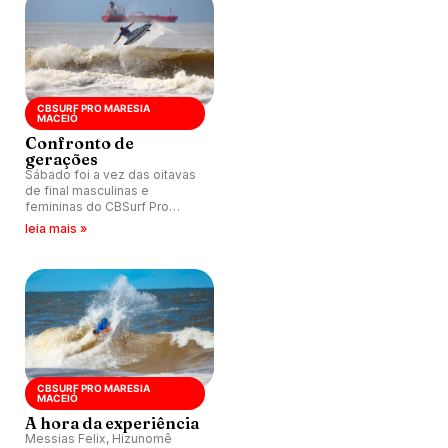
CBSURF PRO MARESIA
MACEIÓ
Confronto de
gerações
Sábado foi a vez das oitavas
de final masculinas e
femininas do CBSurf Pro
Maresia Maceió no Pontal da
leia mais »
Barra (AL).
CBSURF PRO MARESIA
MACEIÓ
A hora da experiência
Messias Felix, Hizunomê