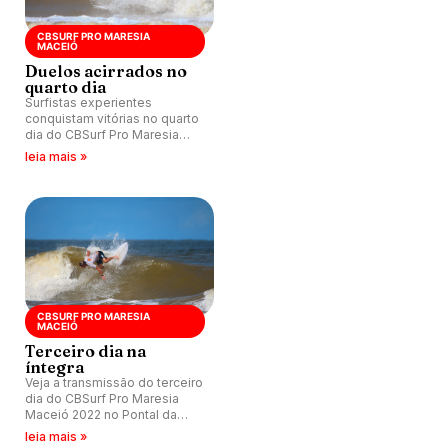
CBSURF PRO MARESIA
MACEIÓ
Duelos acirrados no
quarto dia
Surfistas experientes
conquistam vitórias no quarto
dia do CBSurf Pro Maresia
Maceió 2022 no Pontal da
leia mais »
Barra, em Alagoas.
CBSURF PRO MARESIA
MACEIÓ
Terceiro dia na
íntegra
Veja a transmissão do terceiro
dia do CBSurf Pro Maresia
Maceió 2022 no Pontal da
Barra, em Alagoas.
leia mais »