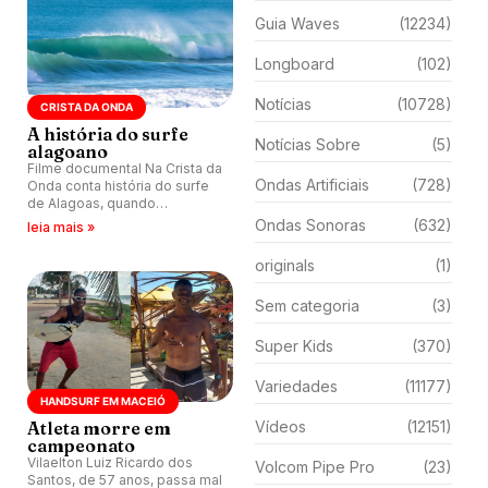
Guia Waves
(12234)
Longboard
(102)
Notícias
(10728)
CRISTA DA ONDA
A história do surfe
Notícias Sobre
(5)
alagoano
Filme documental Na Crista da
Ondas Artificiais
(728)
Onda conta história do surfe
de Alagoas, quando
começou, os personagens
Ondas Sonoras
(632)
leia mais »
locais e mais.
originals
(1)
Sem categoria
(3)
Super Kids
(370)
Variedades
(11177)
HANDSURF EM MACEIÓ
Atleta morre em
Vídeos
(12151)
campeonato
Vilaelton Luiz Ricardo dos
Volcom Pipe Pro
(23)
Santos, de 57 anos, passa mal