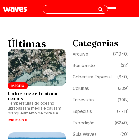
Últimas
Categorias
Arquivo
(71940)
Bombando
(32)
Cobertura Especial
(640)
MACEIÓ
Colunas
(339)
Calor recorde ataca
corais
Entrevistas
(398)
Temperaturas do oceano
ultrapassam média e causam
Especiais
(7711)
branqueamento de corais em
Maceió (AL).
leia mais »
Expedição
(6240)
Guia Waves
(20)