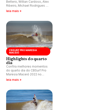
Bettero, Willian Cardoso, Alex
Ribeiro, Michael Rodrigues e
Ryan Kainalo foram alguns
leia mais »
dos destaques da última
sexta no Portal da Barra,
Maceió (AL).
CBSURF PRO MARESIA
MACEIÓ
Highlights do quarto
dia
Confira melhores momentos
do quarto dia do CBSurf Pro
Maresia Maceió 2022 no
Pontal da Barra, em Alagoas.
leia mais »