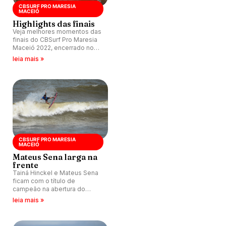
CBSURF PRO MARESIA
MACEIÓ
Highlights das finais
Veja melhores momentos das
finais do CBSurf Pro Maresia
Maceió 2022, encerrado no
último domingo (12) em
leia mais »
Alagoas.
CBSURF PRO MARESIA
MACEIÓ
Mateus Sena larga na
frente
Tainá Hinckel e Mateus Sena
ficam com o título de
campeão na abertura do
CBSurf Pro Maresia Maceió
leia mais »
2022 encerrado no domingo
em Alagoas.