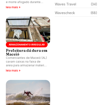
e morre afogado durante
Waves Travel
(34)
competição em Maceió (AL).
leia mais »
Wavescheck
(68)
ARMAZENAMENTO IRREGULAR
Prefeitura dá dura em
Maceió
Comerciantes de Maceió (AL)
cavam caixas na faixa de
areia para armazenar material
de forma irregular nas praias
leia mais »
de Ponta Verde e Pajuçara.