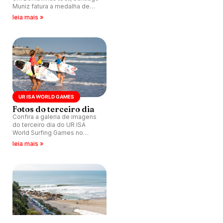
Muniz fatura a medalha de
ouro do UR ISA Games em
leia mais »
Tahara, Japão.
UR ISA WORLD GAMES
Fotos do terceiro dia
Confira a galeria de imagens
do terceiro dia do UR ISA
World Surfing Games no
Japão.
leia mais »