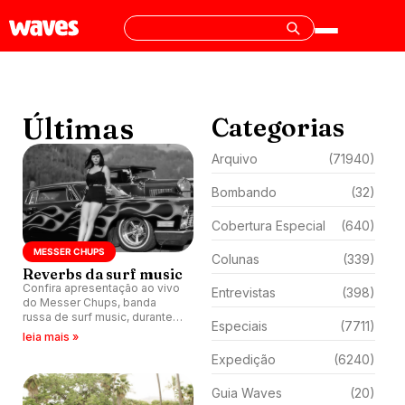
Últimas
Categorias
Arquivo
(71940)
Bombando
(32)
Cobertura Especial
(640)
MESSER CHUPS
Colunas
(339)
Reverbs da surf music
Confira apresentação ao vivo
Entrevistas
(398)
do Messer Chups, banda
russa de surf music, durante
Especiais
(7711)
show no Alex Bar em Long
leia mais »
Beach, Califórnia.
Expedição
(6240)
Guia Waves
(20)