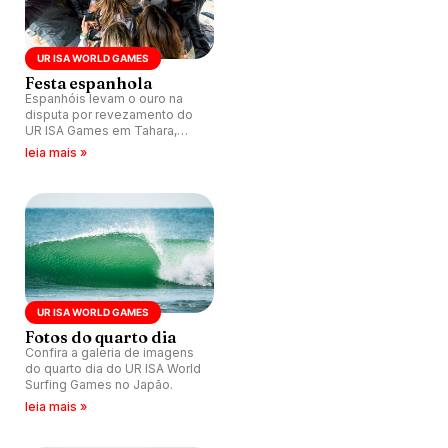
UR ISA WORLD GAMES
Festa espanhola
Espanhóis levam o ouro na
disputa por revezamento do
UR ISA Games em Tahara,
Japão.
leia mais »
UR ISA WORLD GAMES
Fotos do quarto dia
Confira a galeria de imagens
do quarto dia do UR ISA World
Surfing Games no Japão.
leia mais »