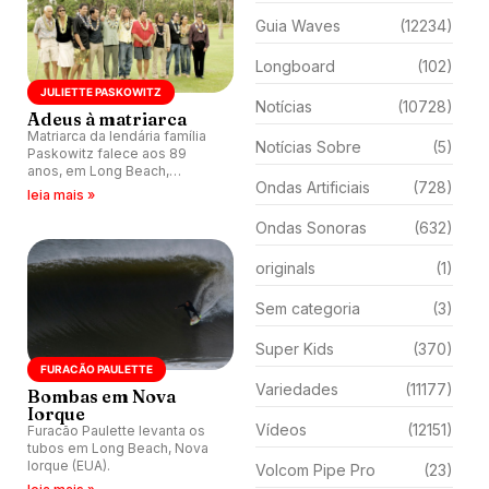
Guia Waves
(12234)
Longboard
(102)
JULIETTE PASKOWITZ
Notícias
(10728)
Adeus à matriarca
Matriarca da lendária família
Notícias Sobre
(5)
Paskowitz falece aos 89
anos, em Long Beach,
Ondas Artificiais
(728)
Califórnia (EUA).
leia mais »
Ondas Sonoras
(632)
originals
(1)
Sem categoria
(3)
Super Kids
(370)
FURACÃO PAULETTE
Variedades
(11177)
Bombas em Nova
Iorque
Vídeos
(12151)
Furacão Paulette levanta os
tubos em Long Beach, Nova
Iorque (EUA).
Volcom Pipe Pro
(23)