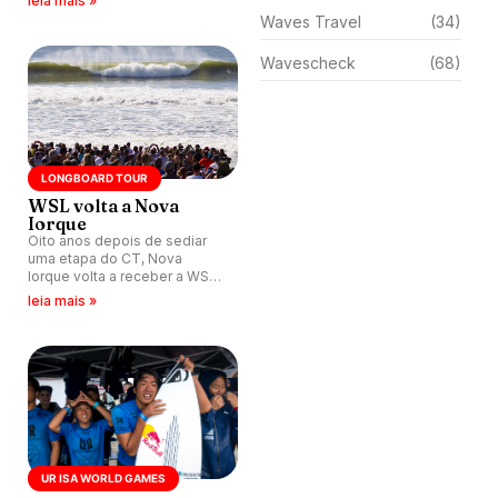
leia mais »
Waves Travel
(34)
Wavescheck
(68)
LONGBOARD TOUR
WSL volta a Nova
Iorque
Oito anos depois de sediar
uma etapa do CT, Nova
Iorque volta a receber a WSL,
desta vez para o Mundial de
leia mais »
Longboard.
UR ISA WORLD GAMES