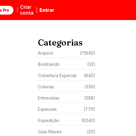
Criar
Entrar
a Pro
conta
Categorias
Arquivo
(71940)
Bombando
(32)
Cobertura Especial
(640)
Colunas
(339)
Entrevistas
(398)
Especiais
(7711)
Expedição
(6240)
Guia Waves
(20)