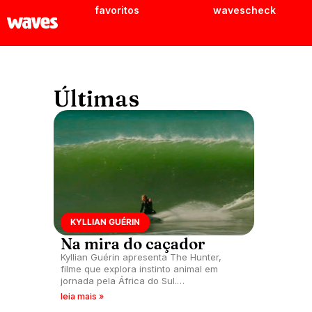
favoritos
wavescheck
Últimas
KYLLIAN GUÉRIN
Na mira do caçador
Kyllian Guérin apresenta The Hunter,
filme que explora instinto animal em
jornada pela África do Sul.
Acompanhado de grandes talentos
leia mais »
locais, revela beleza e desafio da costa