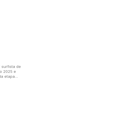
 surfista de
ro 2025 e
da etapa
iza prova na