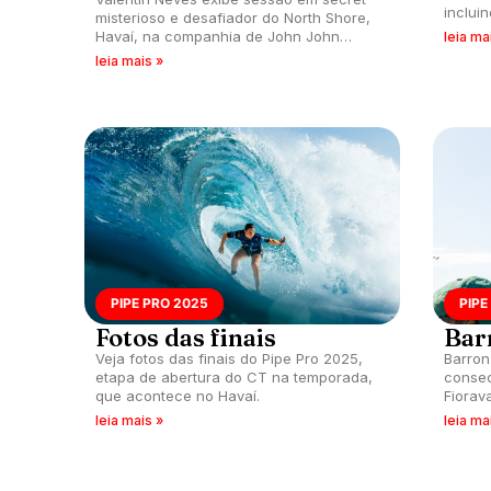
inclui
misterioso e desafiador do North Shore,
com po
Havaí, na companhia de John John
leia ma
Florence.
leia mais »
PIPE PRO 2025
PIPE
Fotos das finais
Bar
Veja fotos das finais do Pipe Pro 2025,
Barron
etapa de abertura do CT na temporada,
consec
que acontece no Havaí.
Fiorav
Ian Go
leia mais »
leia ma
terceir