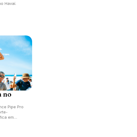
o Havaí.
 no
nce Pipe Pro
rte-
fica em