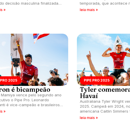
ndo decisão masculina finalizada
temporada, que acontece n
lêmica.
is »
leia mais »
 PRO 2025
PIPE PRO 2025
ron é bicampeão
Tyler comemora
Havaí
 Mamiya vence pelo segundo ano
utivo o Pipe Pro. Leonardo
Australiana Tyler Wright ve
anti é vice-campeão e brasileiros
2025. Campeã em 2024, no
uveia e Italo Ferreira ficam em
americana Caitlin Simmers 
is »
o lugar.
segundo lugar.
leia mais »