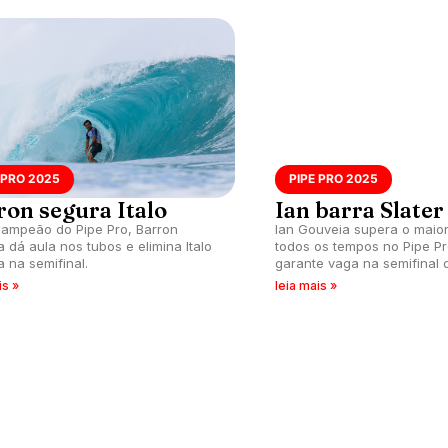
 PRO 2025
PIPE PRO 2025
ron segura Italo
Ian barra Slater
campeão do Pipe Pro, Barron
Ian Gouveia supera o maior
 dá aula nos tubos e elimina Italo
todos os tempos no Pipe P
a na semifinal.
garante vaga na semifinal 
havaiana. Kelly Slater final
is »
leia mais »
quinta posição.