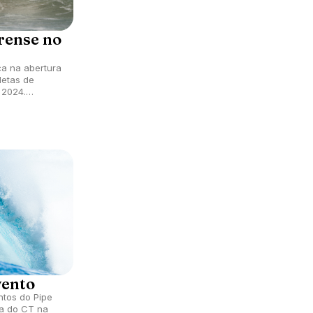
rense no
ça na abertura
letas de
 2024.
il 2025 rola
nçalo do
vento
tos do Pipe
ra do CT na