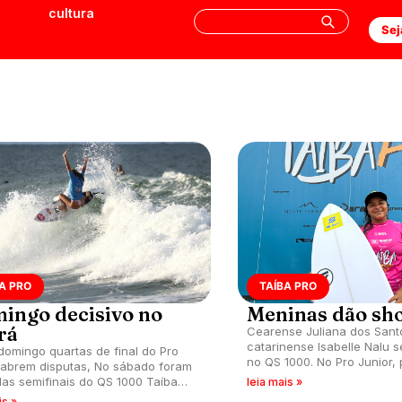
cultura
Sej
A PRO
TAÍBA PRO
ingo decisivo no
Meninas dão sh
rá
Cearense Juliana dos Sant
catarinense Isabelle Nalu 
domingo quartas de final do Pro
no QS 1000. No Pro Junior,
 abrem disputas, No sábado foram
Camila Sanday bate os reco
as semifinais do QS 1000 Taíba
leia mais »
sculino, feminino e do Pro Junior
is »