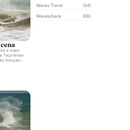
Waves Travel
(34)
Wavescheck
(68)
 cena
ota e maior
a Taça Brasil
São Gonçalo
bre
025.