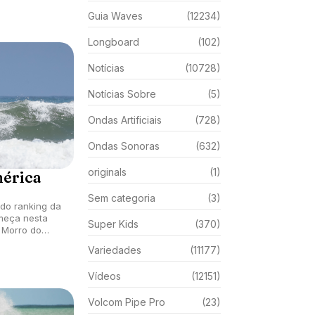
Guia Waves
(12234)
Longboard
(102)
Notícias
(10728)
Notícias Sobre
(5)
Ondas Artificiais
(728)
Ondas Sonoras
(632)
originals
(1)
mérica
Sem categoria
(3)
 do ranking da
meça nesta
Super Kids
(370)
o Morro do
marante (CE).
Variedades
(11177)
Vídeos
(12151)
Volcom Pipe Pro
(23)