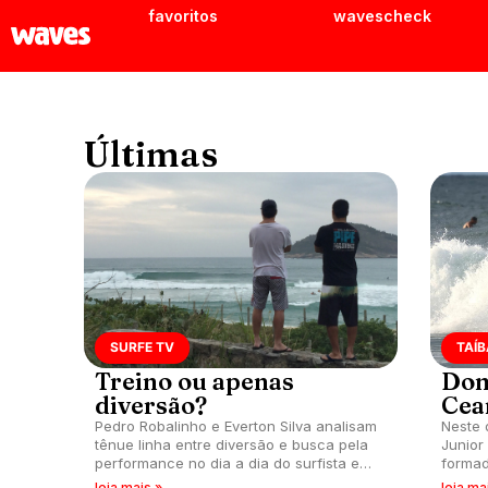
favoritos
wavescheck
Últimas
SURFE TV
TAÍB
Treino ou apenas
Dom
diversão?
Cea
Pedro Robalinho e Everton Silva analisam
Neste 
tênue linha entre diversão e busca pela
Junior
performance no dia a dia do surfista em
formad
episódio do Surfe TV.
Pro ma
leia mais »
leia ma