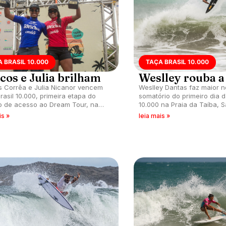
 BRASIL 10.000
TAÇA BRASIL 10.000
cos e Julia brilham
Weslley rouba a
 Corrêa e Julia Nicanor vencem
Weslley Dantas faz maior n
rasil 10.000, primeira etapa do
somatório do primeiro dia d
to de acesso ao Dream Tour, na
10.000 na Praia da Taíba, 
da Taíba, São Gonçalo do
do Amarante (CE). Evento a
is »
leia mais »
te (CE).
temporada da CBSurf em 2