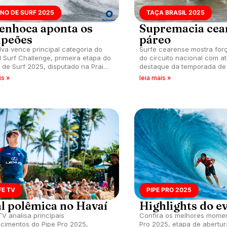
NO DE SURF 2025
TAÇA BRASIL 2025
enhoca aponta os
Supremacia cea
peões
páreo
ilva vence principal categoria do
Surfe cearense mostra for
l Surf Challenge, primeira etapa do
do circuito nacional com at
 de Surf 2025, disputado na Praia
destaque da temporada de
enhoca, Itacaré (BA). Confira
Primeira etapa da Taça Bras
is »
leia mais »
ões.
na Praia da Taíba, São Go
Amarante (CE).
FE TV
PIPE PRO 2025
al polêmica no Havaí
Highlights do e
TV analisa principais
Confira os melhores momen
cimentos do Pipe Pro 2025,
Pro 2025, etapa de abertu