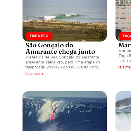
TAÍBA PRO
TAÇA
São Gonçalo do
Mar
Amarante chega junto
Marcos
Taça B
Prefeitura de São Gonçalo do Amarante
circui
apresenta Taíba Pro, penúltima etapa da
Praia 
temporada 2024/25 do QS. Evento conta
leia ma
Amaran
também com seletiva sul-americana do
leia mais »
Pro Junior.