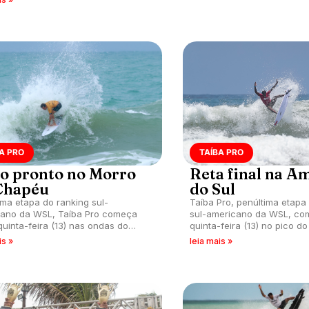
no.
A PRO
TAÍBA PRO
o pronto no Morro
Reta final na A
Chapéu
do Sul
ima etapa do ranking sul-
Taíba Pro, penúltima etapa
ano da WSL, Taíba Pro começa
sul-americano da WSL, co
quinta-feira (13) nas ondas do
quinta-feira (13) no pico d
do Chapéu, São Gonçalo do
Chapéu, São Gonçalo do A
is »
leia mais »
te (CE).