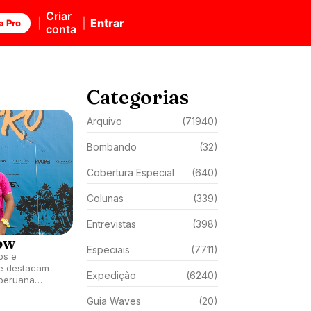
Criar
Entrar
a Pro
conta
Categorias
Arquivo
(71940)
Bombando
(32)
Cobertura Especial
(640)
Colunas
(339)
Entrevistas
(398)
ow
Especiais
(7711)
os e
se destacam
Expedição
(6240)
 peruana
rdes do dia.
Guia Waves
(20)