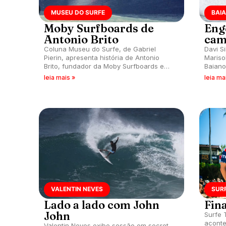
MUSEU DO SURFE
BAIA
Moby Surfboards de
Eng
Antonio Brito
cam
Coluna Museu do Surfe, de Gabriel
Davi S
Pierin, apresenta história de Antonio
Mariso
Brito, fundador da Moby Surfboards e
Baiano
pioneiro do surfe em São Paulo.
da Eng
leia mais »
leia ma
campe
VALENTIN NEVES
SUR
Lado a lado com John
Fin
John
Surfe 
aconte
Valentin Neves exibe sessão em secret