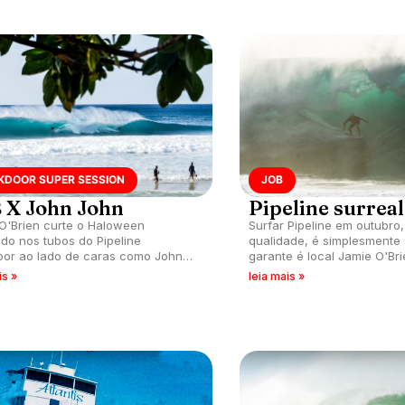
KDOOR SUPER SESSION
JOB
 X John John
Pipeline surreal
O'Brien curte o Haloween
Surfar Pipeline em outubro
do nos tubos do Pipeline
qualidade, é simplesmente
or ao lado de caras como John
garante é local Jamie O'Br
lorence.
recheado de tubos.
is »
leia mais »