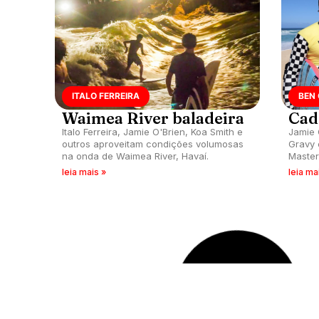
ITALO FERREIRA
BEN
Waimea River baladeira
Cad
Italo Ferreira, Jamie O'Brien, Koa Smith e
Jamie 
outros aproveitam condições volumosas
Gravy 
na onda de Waimea River, Havaí.
Master
leia mais »
leia ma