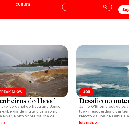
cultura
Sej
 FREAK SHOW
JOB
enheiros do Havaí
Desafio no outer
novo do canal do havaiano Jamie
Jamie O'Brien e outros psi
n exibe dia de muita diversão no
tow-in esquerdas gigantes
 River, North Shore da ilha de
remoto da ilha de Oahu, Ha
is »
leia mais »