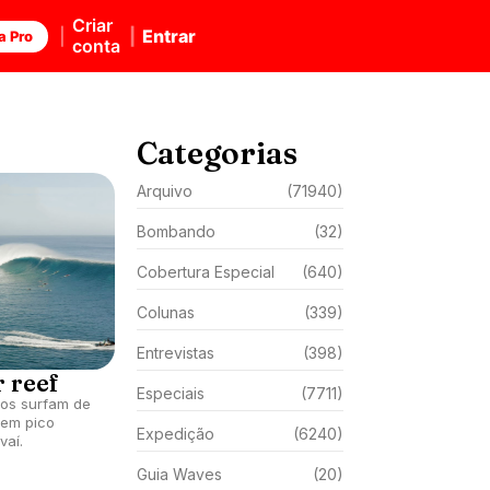
Criar
Entrar
a Pro
conta
Categorias
Arquivo
(71940)
Bombando
(32)
Cobertura Especial
(640)
Colunas
(339)
Entrevistas
(398)
 reef
Especiais
(7711)
cos surfam de
 em pico
Expedição
(6240)
vaí.
Guia Waves
(20)