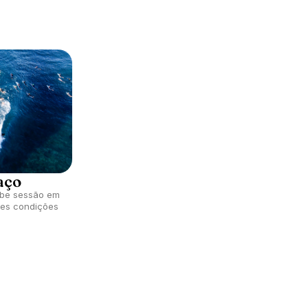
aço
ibe sessão em
tes condições