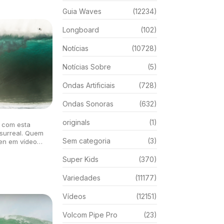
Guia Waves
(12234)
Longboard
(102)
Notícias
(10728)
Notícias Sobre
(5)
Ondas Artificiais
(728)
Ondas Sonoras
(632)
originals
(1)
, com esta
 surreal. Quem
Sem categoria
(3)
ien em vídeo
Super Kids
(370)
Variedades
(11177)
Vídeos
(12151)
Volcom Pipe Pro
(23)