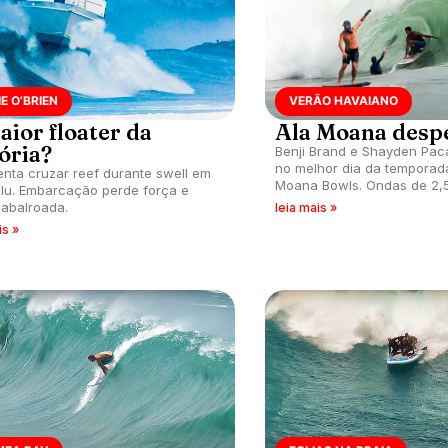
E O’BRIEN
VERÃO HAVAIANO
aior floater da
Ala Moana desp
ória?
Benji Brand e Shayden Paca
no melhor dia da temporad
tenta cruzar reef durante swell em
Moana Bowls. Ondas de 2,5. Jam
lu. Embarcação perde força e
O’Brien mostra que sabe c
abalroada.
leia mais »
is »