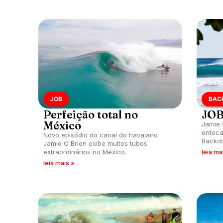
JOB
BAC
Perfeição total no
JOB
México
Jamie 
entoca
Novo episódio do canal do havaiano
Backdo
Jamie O'Brien exibe muitos tubos
John F
extraordinários no México.
leia ma
leia mais »