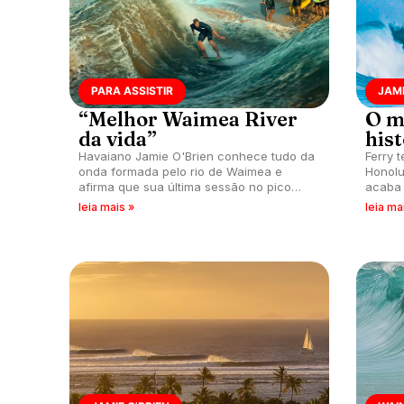
PARA ASSISTIR
JAMI
“Melhor Waimea River
O m
da vida”
hist
Havaiano Jamie O'Brien conhece tudo da
Ferry 
onda formada pelo rio de Waimea e
Honolu
afirma que sua última sessão no pico
acaba 
pode ter sido a melhor de todos os
leia mais »
leia ma
tempos.