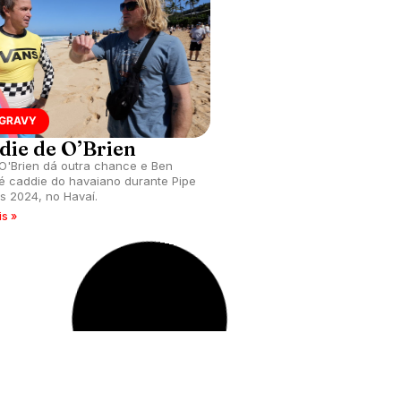
 GRAVY
JAMIE O'BRIEN
die de O’Brien
Backdoor quebr
O'Brien dá outra chance e Ben
Havaiano especialista em P
é caddie do havaiano durante Pipe
O’Brien domina dia clássic
s 2024, no Havaí.
tubos perfeitos e mar liso.
is »
leia mais »