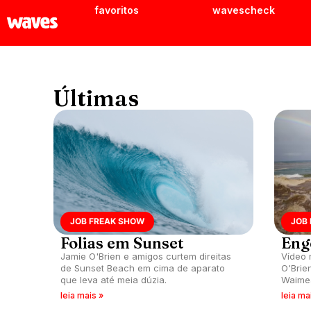
favoritos
wavescheck
Últimas
JOB FREAK SHOW
JOB
Folias em Sunset
Eng
Jamie O'Brien e amigos curtem direitas
Vídeo 
de Sunset Beach em cima de aparato
O'Brie
que leva até meia dúzia.
Waimea
Oahu.
leia mais »
leia ma