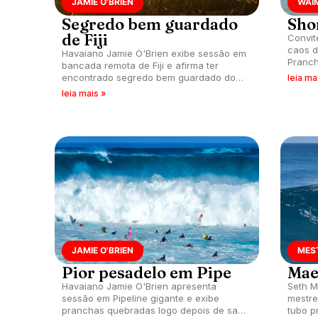
JAMIE O'BRIEN
WAI
Segredo bem guardado
Sho
de Fiji
Convit
caos d
Havaiano Jamie O'Brien exibe sessão em
Pranch
bancada remota de Fiji e afirma ter
pura a
encontrado segredo bem guardado do
leia ma
local.
leia mais »
JAMIE O'BRIEN
MES
Pior pesadelo em Pipe
Mae
Havaiano Jamie O'Brien apresenta
Seth M
sessão em Pipeline gigante e exibe
mestre
pranchas quebradas logo depois de sair
tubo p