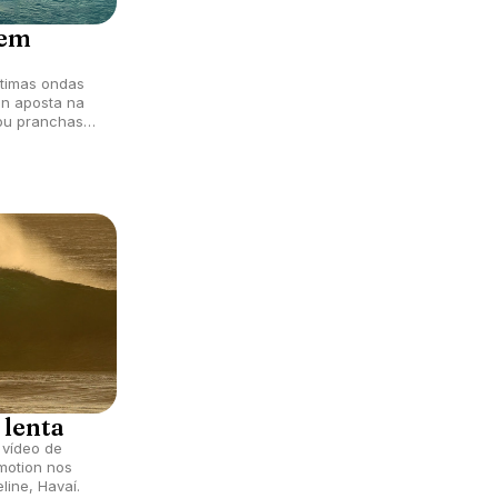
 em
timas ondas
en aposta na
 ou pranchas
ne amigos e
 lenta
 vídeo de
motion nos
line, Havaí.