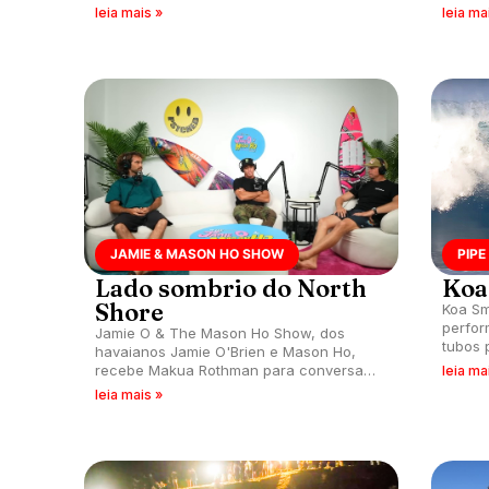
do mar.
leia mais »
leia ma
JAMIE & MASON HO SHOW
PIPE
Lado sombrio do North
Koa
Shore
Koa Sm
perfor
Jamie O & The Mason Ho Show, dos
tubos 
havaianos Jamie O'Brien e Mason Ho,
únicos
recebe Makua Rothman para conversa
leia ma
franca sobre experiências com drogas e
leia mais »
violência no North Shore de Oahu, Havaí.