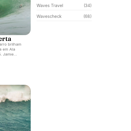
Waves Travel
(34)
Wavescheck
(68)
erta
rro brilham
a em Ala
ie
aminho.