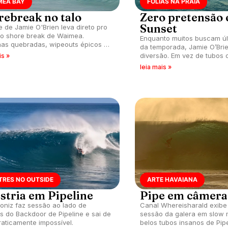
MEA BAY
FOLIAS NA PRAIA
rebreak no talo
Zero pretensão
Sunset
e de Jamie O'Brien leva direto pro
o shore break de Waimea.
Enquanto muitos buscam úl
as quebradas, wipeouts épicos e
da temporada, Jamie O’Bri
drenalina no Hawaii.
diversão. Em vez de tubos
is »
high-performance, ele reú
leia mais »
volta ao SUPSquatch.
TRES NO OUTSIDE
ARTE HAVAIANA
stria em Pipeline
Pipe em câmera
oniz faz sessão ao lado de
Canal Whereisharald exibe
s do Backdoor de Pipeline e sai de
sessão da galera em slow 
raticamente impossível.
belos tubos insanos de Pipe