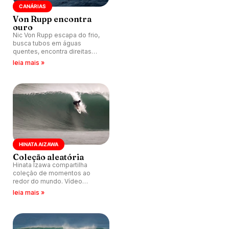
CANÁRIAS
Von Rupp encontra
ouro
Nic Von Rupp escapa do frio,
busca tubos em águas
quentes, encontra direitas
perfeitas, celebra sessões
leia mais »
memoráveis e registra missão
com clima tropical e cristalino.
HINATA AIZAWA
Coleção aleatória
Hinata Izawa compartilha
coleção de momentos ao
redor do mundo. Vídeo
destaca ondas perfeitas e
leia mais »
companheirismo na estrada.