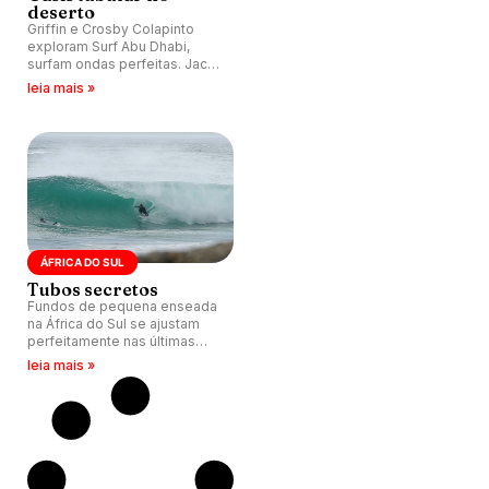
deserto
Griffin e Crosby Colapinto
exploram Surf Abu Dhabi,
surfam ondas perfeitas. Jack
Robinson também testa onda
leia mais »
e fala sobre experiência.
ÁFRICA DO SUL
Tubos secretos
Fundos de pequena enseada
na África do Sul se ajustam
perfeitamente nas últimas
semanas. Ondas verticais e
leia mais »
tubulares encantam locais.