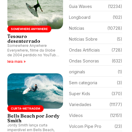
Guia Waves
(12234)
Longboard
(102)
Notícias
(10728)
SOMEWHERE ANYWHERE
Tesouro
Notícias Sobre
(5)
desenterrado
Somewhere Anywhere
Ondas Artificiais
(728)
Everywhere, filme da Globe
de 2004 perdido no YouTube,
prova que surfe essencial
Ondas Sonoras
(632)
leia mais »
pouco mudou.
originals
(1)
Sem categoria
(3)
Super Kids
(370)
Variedades
(11177)
CURTA-METRAGEM
Bells Beach por Jordy
Vídeos
(12151)
Smith
Jordy Smith lança curta
Volcom Pipe Pro
(23)
imperdível em Bells Beach,