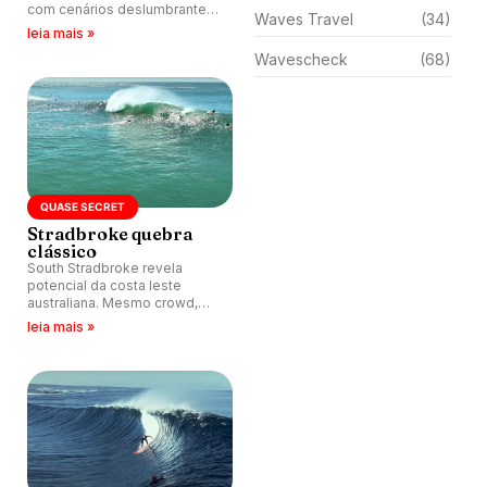
com cenários deslumbrantes,
Waves Travel
(34)
boas ondas e trilha sonora
leia mais »
contagiante.
Wavescheck
(68)
QUASE SECRET
Stradbroke quebra
clássico
South Stradbroke revela
potencial da costa leste
australiana. Mesmo crowd,
qualidade das ondas
leia mais »
surpreende.