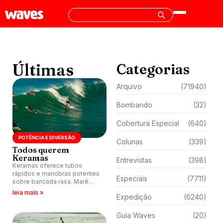
Últimas
Categorias
Arquivo
(71940)
Bombando
(32)
Cobertura Especial
(640)
POTÊNCIA E DIVERSÃO
Colunas
(339)
Todos querem
Keramas
Entrevistas
(398)
Keramas oferece tubos
rápidos e manobras potentes
Especiais
(7711)
sobre bancada rasa. Maré
média ou cheia garante
leia mais »
Expedição
(6240)
melhor formação das direitas.
Guia Waves
(20)