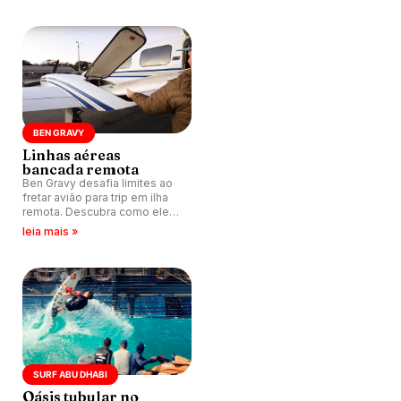
BEN GRAVY
Linhas aéreas
bancada remota
Ben Gravy desafia limites ao
fretar avião para trip em ilha
remota. Descubra como ele
encontrou ondas perfeitas.
leia mais »
SURF ABU DHABI
Oásis tubular no