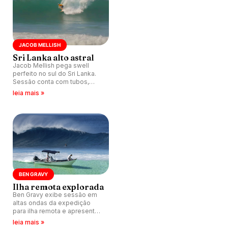
JACOB MELLISH
Sri Lanka alto astral
Jacob Mellish pega swell
perfeito no sul do Sri Lanka.
Sessão conta com tubos,
aéreos e lineup praticamente
leia mais »
vazio.
BEN GRAVY
Ilha remota explorada
Ben Gravy exibe sessão em
altas ondas da expedição
para ilha remota e apresenta
detalhes do paraíso.
leia mais »