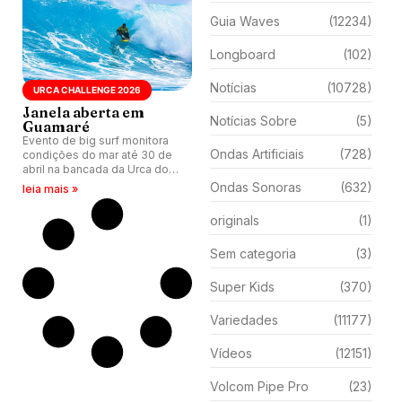
Guia Waves
(12234)
Longboard
(102)
Notícias
(10728)
URCA CHALLENGE 2026
Janela aberta em
Notícias Sobre
(5)
Guamaré
Evento de big surf monitora
Ondas Artificiais
(728)
condições do mar até 30 de
abril na bancada da Urca do
Minhoto (RN), com nomes de
Ondas Sonoras
(632)
leia mais »
peso do cenário mundial.
originals
(1)
Sem categoria
(3)
Super Kids
(370)
Variedades
(11177)
Vídeos
(12151)
Volcom Pipe Pro
(23)