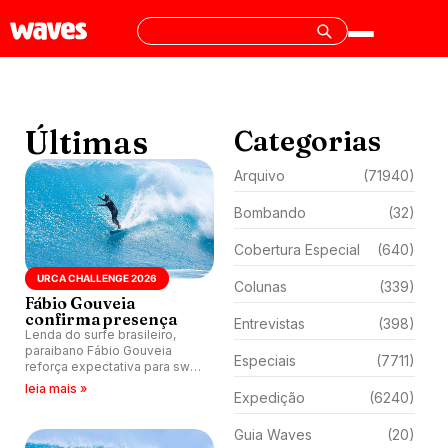
Últimas
Categorias
Arquivo
(71940)
Bombando
(32)
Cobertura Especial
(640)
URCA CHALLENGE 2026
Colunas
(339)
Fábio Gouveia
confirma presença
Entrevistas
(398)
Lenda do surfe brasileiro,
paraibano Fábio Gouveia
Especiais
(7711)
reforça expectativa para swell
perfeito na bancada da Urca
leia mais »
Expedição
(6240)
do Minhoto (RN), enquanto
evento segue em janela até
30 de abril.
Guia Waves
(20)