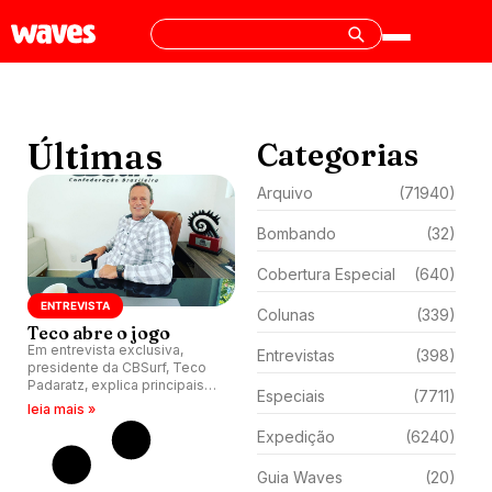
Últimas
Categorias
Arquivo
(71940)
Bombando
(32)
Cobertura Especial
(640)
ENTREVISTA
Colunas
(339)
Teco abre o jogo
Em entrevista exclusiva,
Entrevistas
(398)
presidente da CBSurf, Teco
Padaratz, explica principais
Especiais
(7711)
mudanças do calendário de
leia mais »
2026 dos circuitos brasileiros,
Expedição
(6240)
fala sobre gestão e enfatiza
foco no esporte.
Guia Waves
(20)