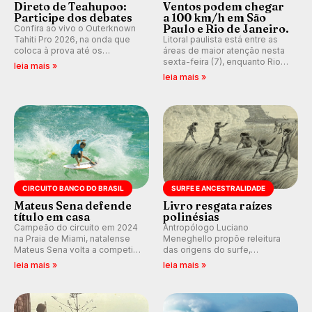
Direto de Teahupoo:
Ventos podem chegar
Participe dos debates
a 100 km/h em São
Paulo e Rio de Janeiro.
Confira ao vivo o Outerknown
Tahiti Pro 2026, na onda que
Litoral paulista está entre as
coloca à prova até os
áreas de maior atenção nesta
melhores surfistas do mundo.
sexta-feira (7), enquanto Rio
leia mais »
E participe dos debates em
de Janeiro também recebe
leia mais »
tempo real durante as etapas
alerta para ventos fortes.
do Mundial da WSL.
Rajadas já chegaram a 97,2
km/h em Itanhaém.
CIRCUITO BANCO DO BRASIL
SURFE E ANCESTRALIDADE
Mateus Sena defende
Livro resgata raízes
título em casa
polinésias
Campeão do circuito em 2024
Antropólogo Luciano
na Praia de Miami, natalense
Meneghello propõe releitura
Mateus Sena volta a competir
das origens do surfe,
em casa em busca de manter a
resgatando a cultura polinésia
leia mais »
leia mais »
hegemonia potiguar em etapa
e questionando a visão
do Circuito Banco do Brasil.
ocidental que transformou a
prática em esporte e indústria.