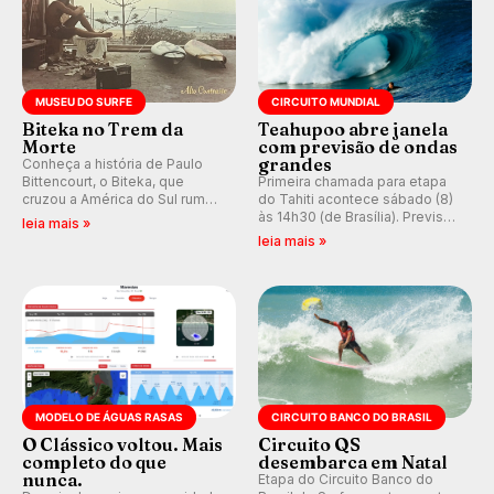
MUSEU DO SURFE
CIRCUITO MUNDIAL
Biteka no Trem da
Teahupoo abre janela
Morte
com previsão de ondas
grandes
Conheça a história de Paulo
Bittencourt, o Biteka, que
Primeira chamada para etapa
cruzou a América do Sul rumo
do Tahiti acontece sábado (8)
ao Pacífico em uma jornada
às 14h30 (de Brasília). Previsão
leia mais »
que se tornou um marco de
indica swell consistente.
leia mais »
aventura, resiliência e paixão
Medina embarca para evento e
pelo surfe.
WSL divulga baterias, com
Kelly Slater convidado.
MODELO DE ÁGUAS RASAS
CIRCUITO BANCO DO BRASIL
O Clássico voltou. Mais
Circuito QS
completo do que
desembarca em Natal
nunca.
Etapa do Circuito Banco do