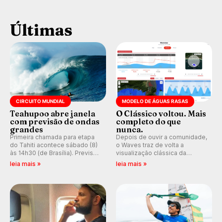
Últimas
CIRCUITO MUNDIAL
MODELO DE ÁGUAS RASAS
Teahupoo abre janela
O Clássico voltou. Mais
com previsão de ondas
completo do que
grandes
nunca.
Primeira chamada para etapa
Depois de ouvir a comunidade,
do Tahiti acontece sábado (8)
o Waves traz de volta a
às 14h30 (de Brasília). Previsão
visualização clássica da
indica swell consistente.
previsão de águas rasas,
leia mais »
leia mais »
Medina embarca para evento e
agora integrada à nova
WSL divulga baterias, com
plataforma e com previsão das
Kelly Slater convidado.
ondas para até 16 dias.