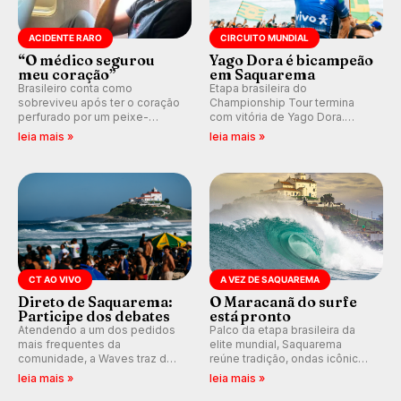
ACIDENTE RARO
CIRCUITO MUNDIAL
“O médico segurou
Yago Dora é bicampeão
meu coração”
em Saquarema
Brasileiro conta como
Etapa brasileira do
sobreviveu após ter o coração
Championship Tour termina
perfurado por um peixe-
com vitória de Yago Dora.
agulha enquanto surfava na
Sawyer Lindblad vence entre
leia mais »
leia mais »
Costa Rica.
as mulheres e Leonardo
Fioravanti assume liderança do
ranking mundial da WSL, na
etapa de Saquarema.
CT AO VIVO
A VEZ DE SAQUAREMA
Direto de Saquarema:
O Maracanã do surfe
Participe dos debates
está pronto
Atendendo a um dos pedidos
Palco da etapa brasileira da
mais frequentes da
elite mundial, Saquarema
comunidade, a Waves traz de
reúne tradição, ondas icônicas,
volta os comentários e
torcida única e uma premiação
leia mais »
leia mais »
debates em tempo real
inédita, que pode render