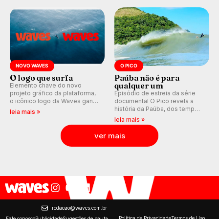
durante as etapas do Circuito
quase R$ 750 mil aos
Mundial.
campeões.
NOVO WAVES
O PICO
O logo que surfa
Paúba não é para
qualquer um
Elemento chave do novo
projeto gráfico da plataforma,
Episódio de estreia da série
o icônico logo da Waves ganha
documental O Pico revela a
forma de ondulação.
história da Paúba, dos tempos
leia mais »
de segredo e nomes falsos ao
leia mais »
pico que ajudou a formar
Gabriel Medina e marcou para
ver mais
sempre a vida de Taiu Bueno.
redacao@waves.com.br
Política de Privacidade
Termos de Uso
Fale conosco
Publicidade
Sugestões de pauta