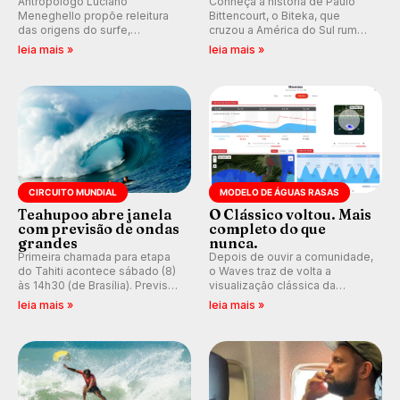
Antropólogo Luciano
Conheça a história de Paulo
Meneghello propõe releitura
Bittencourt, o Biteka, que
das origens do surfe,
cruzou a América do Sul rumo
resgatando a cultura polinésia
ao Pacífico em uma jornada
leia mais »
leia mais »
e questionando a visão
que se tornou um marco de
ocidental que transformou a
aventura, resiliência e paixão
prática em esporte e indústria.
pelo surfe.
CIRCUITO MUNDIAL
MODELO DE ÁGUAS RASAS
Teahupoo abre janela
O Clássico voltou. Mais
com previsão de ondas
completo do que
grandes
nunca.
Primeira chamada para etapa
Depois de ouvir a comunidade,
do Tahiti acontece sábado (8)
o Waves traz de volta a
às 14h30 (de Brasília). Previsão
visualização clássica da
indica swell consistente.
previsão de águas rasas,
leia mais »
leia mais »
Medina embarca para evento e
agora integrada à nova
WSL divulga baterias, com
plataforma e com previsão das
Kelly Slater convidado.
ondas para até 16 dias.