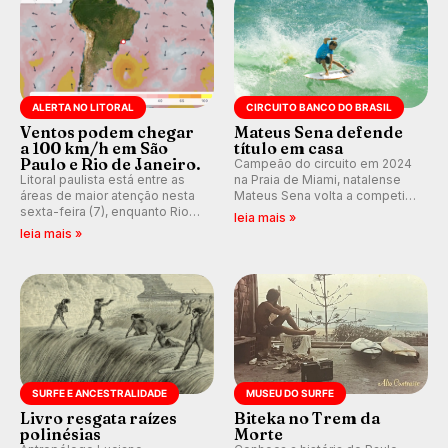
ALERTA NO LITORAL
CIRCUITO BANCO DO BRASIL
Ventos podem chegar
Mateus Sena defende
a 100 km/h em São
título em casa
Paulo e Rio de Janeiro.
Campeão do circuito em 2024
Litoral paulista está entre as
na Praia de Miami, natalense
áreas de maior atenção nesta
Mateus Sena volta a competir
sexta-feira (7), enquanto Rio
em casa em busca de manter a
leia mais »
de Janeiro também recebe
hegemonia potiguar em etapa
leia mais »
alerta para ventos fortes.
do Circuito Banco do Brasil.
Rajadas já chegaram a 97,2
km/h em Itanhaém.
SURFE E ANCESTRALIDADE
MUSEU DO SURFE
Livro resgata raízes
Biteka no Trem da
polinésias
Morte