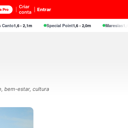
Criar
Entrar
a Pro
conta
to
1,6 - 2,1m
Special Point
1,6 - 2,0m
Maresias
1,6 - 2,
, bem-estar, cultura