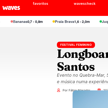
favoritos
wavescheck
Bananas
0,7 - 0,8m
Praia Brava
1,6 - 2,0m
Juquei
1,
FESTIVAL FEMININO
Longboar
Santos
Evento no Quebra-Mar, Sa
e música numa experiênc
Por Fábio Maradei
20