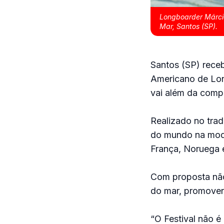
Longboarder Márcia
Mar, Santos (SP).
Santos (SP) receb
Americano de Lon
vai além da compe
Realizado no tra
do mundo na modal
França, Noruega e 
Com proposta não 
do mar, promovend
“O Festival não é