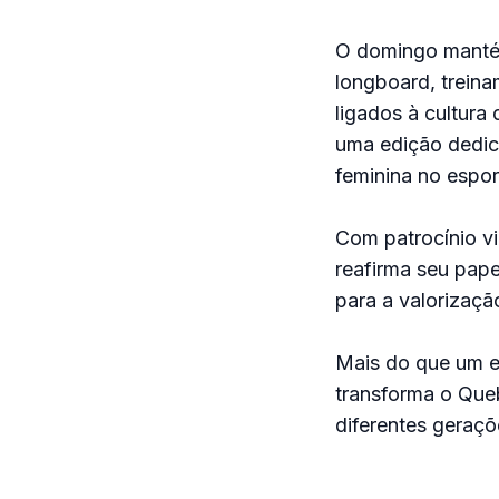
O domingo mantém
longboard, treina
ligados à cultura
uma edição dedic
feminina no espor
Com patrocínio via
reafirma seu papel
para a valorizaçã
Mais do que um e
transforma o Que
diferentes geraç