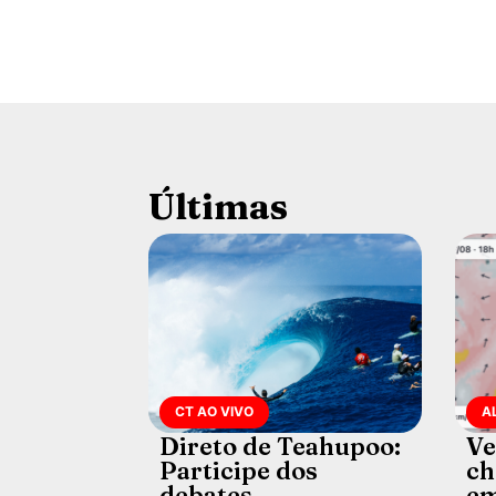
Últimas
CT AO VIVO
A
Direto de Teahupoo:
Ve
Participe dos
ch
debates
em