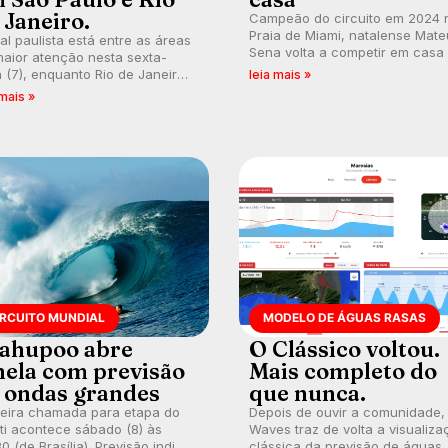
 Janeiro.
Campeão do circuito em 2024 
Praia de Miami, natalense Mate
ral paulista está entre as áreas
Sena volta a competir em casa
aior atenção nesta sexta-
busca de manter a hegemonia
a (7), enquanto Rio de Janeiro
leia mais »
potiguar em etapa do Circuito
ém recebe alerta para ventos
 mais »
Banco do Brasil.
es. Rajadas já chegaram a 97,2
h em Itanhaém.
IRCUITO MUNDIAL
MODELO DE ÁGUAS RASAS
ahupoo abre
O Clássico voltou.
nela com previsão
Mais completo do
 ondas grandes
que nunca.
meira chamada para etapa do
Depois de ouvir a comunidade,
ti acontece sábado (8) às
Waves traz de volta a visualiza
0 (de Brasília). Previsão indica
clássica da previsão de águas