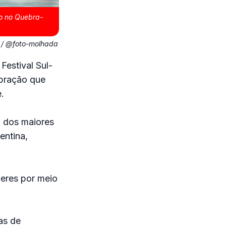
no no Quebra-
 / @foto-molhada
Festival Sul-
ebração que
.
m dos maiores
entina,
heres por meio
as de