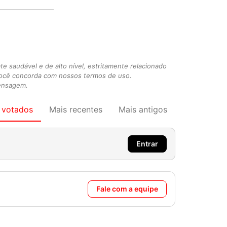
 saudável e de alto nível, estritamente relacionado
você concorda com nossos termos de uso.
mensagem.
 votados
Mais recentes
Mais antigos
Entrar
Fale com a equipe