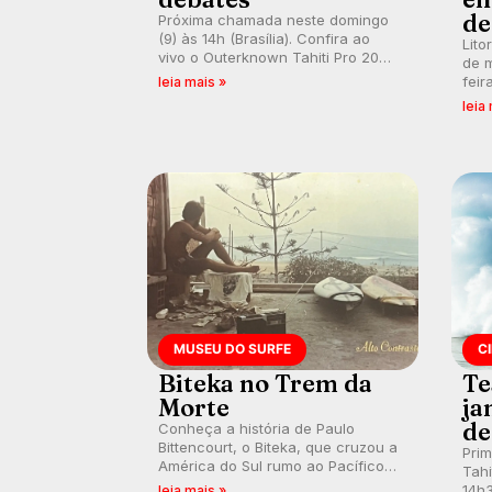
de
Próxima chamada neste domingo
(9) às 14h (Brasília). Confira ao
Lito
vivo o Outerknown Tahiti Pro 2026
de m
e participe dos comentários e
feir
leia mais »
debates em tempo real no nosso
tamb
leia
fórum, durante as etapas da WSL.
fort
km/
MUSEU DO SURFE
C
Biteka no Trem da
Te
Morte
ja
de
Conheça a história de Paulo
Bittencourt, o Biteka, que cruzou a
Pri
América do Sul rumo ao Pacífico
Tahi
em uma jornada que se tornou um
14h3
leia mais »