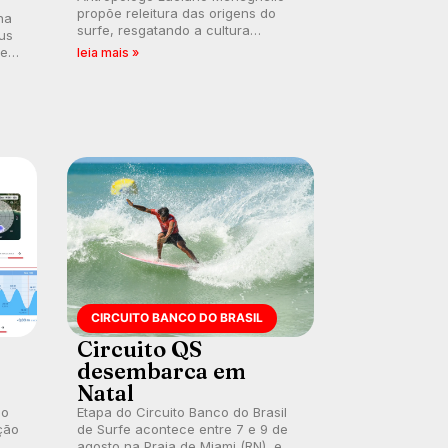
propõe releitura das origens do
na
surfe, resgatando a cultura
us
polinésia e questionando a visão
 em
leia mais »
ocidental que transformou a
prática em esporte e indústria.
CIRCUITO BANCO DO BRASIL
Circuito QS
desembarca em
Natal
 o
Etapa do Circuito Banco do Brasil
ção
de Surfe acontece entre 7 e 9 de
agosto na Praia de Miami (RN), em