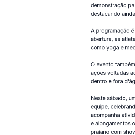
demonstração para
destacando ainda 
A programação é a
abertura, as atle
como yoga e med
O evento também o
ações voltadas a
dentro e fora d’á
Neste sábado, um 
equipe, celebrand
acompanha ativida
e alongamentos o
praiano com show