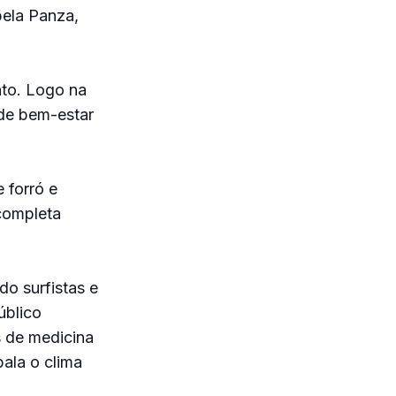
bela Panza,
nto. Logo na
 de bem-estar
 forró e
completa
do surfistas e
úblico
s de medicina
ala o clima