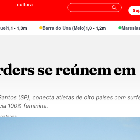
cultura
Sej
1 - 1,3m
Barra do Una (Meio)
1,0 - 1,2m
Maresias Can
ders se reúnem em
ntos (SP), conecta atletas de oito países com surfe
ia 100% feminina.
/03/2026