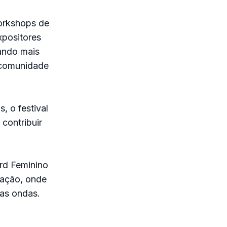
orkshops de
xpositores
cando mais
 comunidade
, o festival
 contribuir
rd Feminino
ração, onde
as ondas.