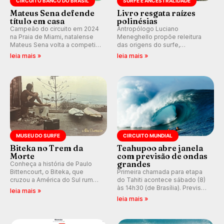
CIRCUITO BANCO DO BRASIL
SURFE E ANCESTRALIDADE
Mateus Sena defende
Livro resgata raízes
título em casa
polinésias
Campeão do circuito em 2024
Antropólogo Luciano
na Praia de Miami, natalense
Meneghello propõe releitura
Mateus Sena volta a competir
das origens do surfe,
em casa em busca de manter a
resgatando a cultura polinésia
leia mais »
leia mais »
hegemonia potiguar em etapa
e questionando a visão
do Circuito Banco do Brasil.
ocidental que transformou a
prática em esporte e indústria.
MUSEU DO SURFE
CIRCUITO MUNDIAL
Biteka no Trem da
Teahupoo abre janela
Morte
com previsão de ondas
grandes
Conheça a história de Paulo
Bittencourt, o Biteka, que
Primeira chamada para etapa
cruzou a América do Sul rumo
do Tahiti acontece sábado (8)
ao Pacífico em uma jornada
às 14h30 (de Brasília). Previsão
leia mais »
que se tornou um marco de
indica swell consistente.
leia mais »
aventura, resiliência e paixão
Medina embarca para evento e
pelo surfe.
WSL divulga baterias, com
Kelly Slater convidado.