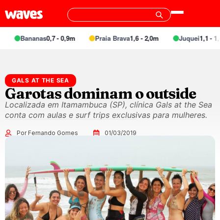
Bananas
0,7 - 0,9m
Praia Brava
1,6 - 2,0m
Juquei
1,1 - 1,4
GALS AT THE SEA
Garotas dominam o outside
Localizada em Itamambuca (SP), clínica Gals at the Sea
conta com aulas e surf trips exclusivas para mulheres.
Por Fernando Gomes
01/03/2019