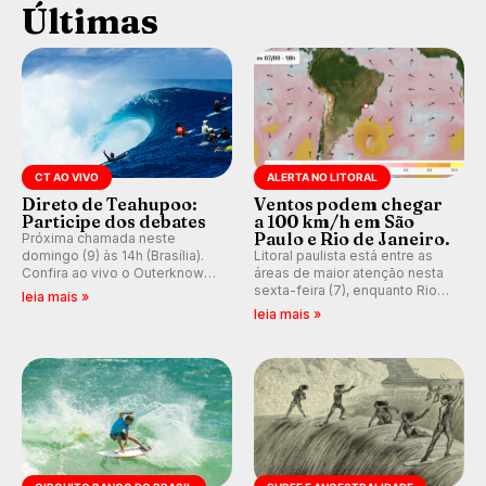
Últimas
CT AO VIVO
ALERTA NO LITORAL
Direto de Teahupoo:
Ventos podem chegar
Participe dos debates
a 100 km/h em São
Paulo e Rio de Janeiro.
Próxima chamada neste
domingo (9) às 14h (Brasília).
Litoral paulista está entre as
Confira ao vivo o Outerknown
áreas de maior atenção nesta
Tahiti Pro 2026 e participe dos
sexta-feira (7), enquanto Rio
leia mais »
comentários e debates em
de Janeiro também recebe
leia mais »
tempo real no nosso fórum,
alerta para ventos fortes.
durante as etapas da WSL.
Rajadas já chegaram a 97,2
km/h em Itanhaém.