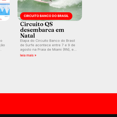
CIRCUITO BANCO DO BRASIL
Circuito QS
desembarca em
Natal
 o
Etapa do Circuito Banco do Brasil
ção
de Surfe acontece entre 7 e 9 de
agosto na Praia de Miami (RN), em
disputas válidas pelo Qualifying
leia mais »
Series (QS) 4.000 e pela corrida
por vagas no Challenger Series.