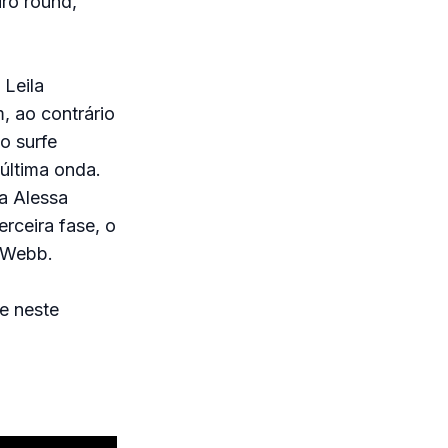
iro round,
 Leila
, ao contrário
o surfe
 última onda.
a Alessa
rceira fase, o
n-Webb.
e neste