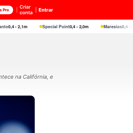
Criar
Entrar
a Pro
conta
0,4 - 2,1m
Special Point
0,4 - 2,0m
Maresias
0,4 - 2,1m
tece na Califórnia, e