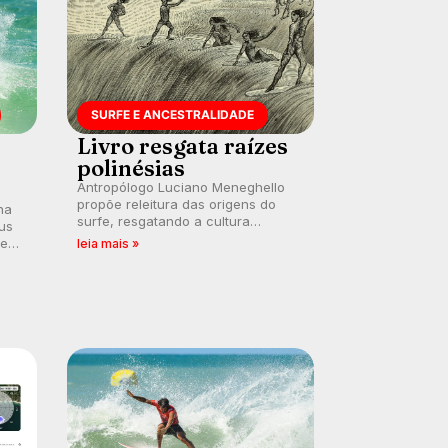
SURFE E ANCESTRALIDADE
Livro resgata raízes
polinésias
Antropólogo Luciano Meneghello
propõe releitura das origens do
na
surfe, resgatando a cultura
us
polinésia e questionando a visão
 em
leia mais »
ocidental que transformou a
prática em esporte e indústria.