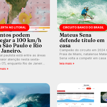
LERTA NO LITORAL
CIRCUITO BANCO DO BRASIL
ntos podem
Mateus Sena
egar a 100 km/h
defende título em
 São Paulo e Rio
casa
 Janeiro.
Campeão do circuito em 2024 
Praia de Miami, natalense Mate
ral paulista está entre as áreas
Sena volta a competir em casa
aior atenção nesta sexta-
busca de manter a hegemonia
a (7), enquanto Rio de Janeiro
leia mais »
potiguar em etapa do Circuito
ém recebe alerta para ventos
 mais »
Banco do Brasil.
es. Rajadas já chegaram a 97,2
h em Itanhaém.