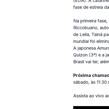
(EUA). A catarine
fase de estreia d
Na primeira fase,
Riccobuano, autor
de Leila, Tainá p
mundial foi elimi
A japonesa Amuro 
Quizon (3ª) e a 
Brasil vai ter, a
Próxima chama
sábado, às 11:30 n
Assista ao vivo a