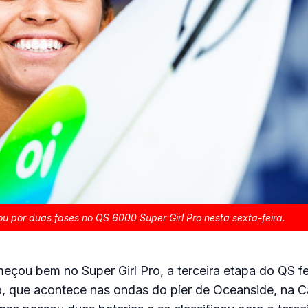
u por duas fases no QS 6000 Super Girl Pro nesta sexta-feira.
eçou bem no Super Girl Pro, a terceira etapa do QS f
, que acontece nas ondas do píer de Oceanside, na Ca