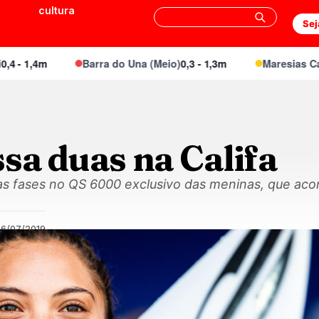
cultura
Sej
- 1,4m
Barra do Una (Meio)
0,3 - 1,3m
Maresias Canto
sa duas na Califa
s fases no QS 6000 exclusivo das meninas, que acon
26/07/2019