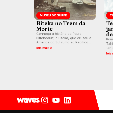
MUSEU DO SURFE
C
Biteka no Trem da
Te
Morte
ja
de
Conheça a história de Paulo
Bittencourt, o Biteka, que cruzou a
Pri
América do Sul rumo ao Pacífico
Tahi
em uma jornada que se tornou um
14h3
leia mais »
marco de aventura, resiliência e
swel
leia
paixão pelo surfe.
emb
divu
con