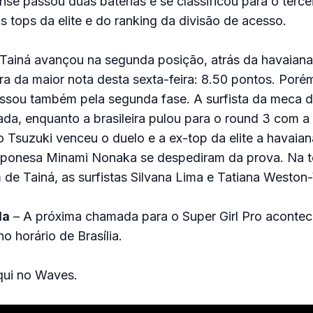
nse passou duas baterias e se classificou para o terce
as tops da elite e do ranking da divisão de acesso.
 Tainá avançou na segunda posição, atrás da havaiana
a da maior nota desta sexta-feira: 8.50 pontos. Porém
assou também pela segunda fase. A surfista da meca d
nada, enquanto a brasileira pulou para o round 3 com a
Tsuzuki venceu o duelo e a ex-top da elite a havaian
japonesa Minami Nonaka se despediram da prova. Na te
lém de Tainá, as surfistas Silvana Lima e Tatiana Westo
da
– A próxima chamada para o Super Girl Pro acontec
o horário de Brasília.
qui no Waves.