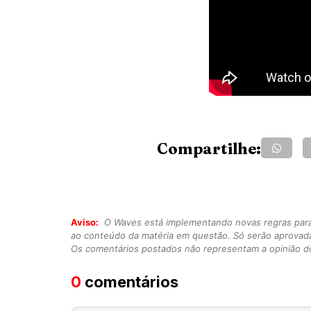
Compartilhe:
Aviso:
O Waves está implementando novas regras para o
ao conteúdo da matéria em questão. Só serão aprovad
Os comentários postados não representam a opinião do
0
comentários