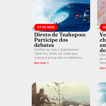
CT AO VIVO
A
Direto de Teahupoo:
Ve
Participe dos
ch
debates
em
de
Confira ao vivo o Outerknown
Tahiti Pro 2026, na onda que
Lito
coloca à prova até os melhores
de m
surfistas do mundo. E participe dos
feir
leia mais »
debates em tempo real durante as
tamb
leia
etapas do Mundial da WSL.
fort
km/