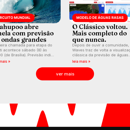
IRCUITO MUNDIAL
MODELO DE ÁGUAS RASAS
ahupoo abre
O Clássico voltou.
nela com previsão
Mais completo do
 ondas grandes
que nunca.
meira chamada para etapa do
Depois de ouvir a comunidade,
ti acontece sábado (8) às
Waves traz de volta a visualiza
0 (de Brasília). Previsão indica
clássica da previsão de águas
l consistente. Medina
rasas, agora integrada à nova
 mais »
leia mais »
arca para evento e WSL
plataforma e com previsão das
lga baterias, com Kelly Slater
ondas para até 16 dias.
ver mais
vidado.