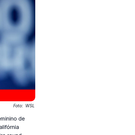
Foto:
WSL
eminino de
lifórnia