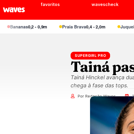
favoritos
wavescheck
Bananas
0,2 - 0,9m
Praia Brava
0,4 - 2,0m
Juquei
0,4 
SUPERGIRL PRO
Tainá pas
Tainá Hinckel avança dua
chega à fase das tops.
Por Redação Waves