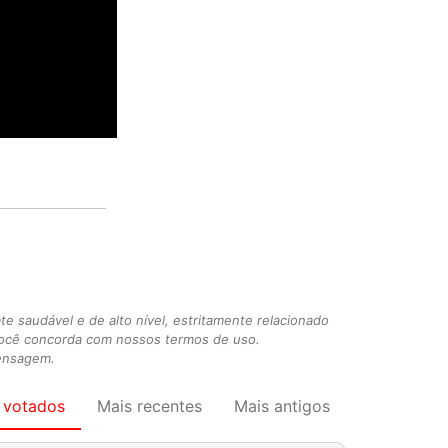
 saudável e de alto nível, estritamente relacionado
você concorda com nossos termos de uso.
mensagem.
 votados
Mais recentes
Mais antigos