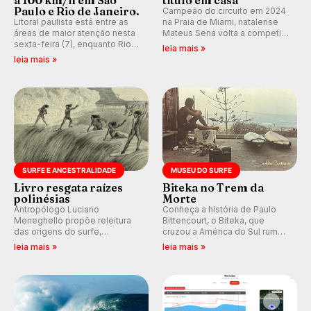
Paulo e Rio de Janeiro.
Campeão do circuito em 2024
Litoral paulista está entre as
na Praia de Miami, natalense
áreas de maior atenção nesta
Mateus Sena volta a competir
sexta-feira (7), enquanto Rio
em casa em busca de manter a
leia mais »
de Janeiro também recebe
hegemonia potiguar em etapa
leia mais »
alerta para ventos fortes.
do Circuito Banco do Brasil.
Rajadas já chegaram a 97,2
km/h em Itanhaém.
SURFE E ANCESTRALIDADE
MUSEU DO SURFE
Livro resgata raízes
Biteka no Trem da
polinésias
Morte
Antropólogo Luciano
Conheça a história de Paulo
Meneghello propõe releitura
Bittencourt, o Biteka, que
das origens do surfe,
cruzou a América do Sul rumo
resgatando a cultura polinésia
ao Pacífico em uma jornada
leia mais »
leia mais »
e questionando a visão
que se tornou um marco de
ocidental que transformou a
aventura, resiliência e paixão
prática em esporte e indústria.
pelo surfe.