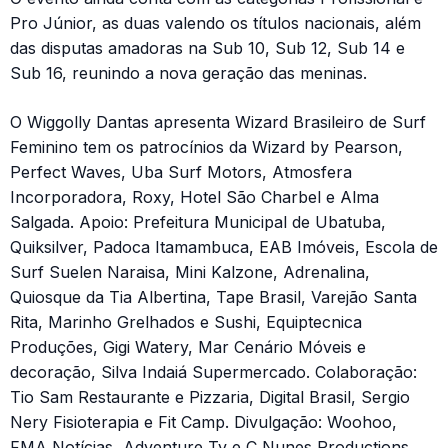
Pro Júnior, as duas valendo os títulos nacionais, além
das disputas amadoras na Sub 10, Sub 12, Sub 14 e
Sub 16, reunindo a nova geração das meninas.
O Wiggolly Dantas apresenta Wizard Brasileiro de Surf
Feminino tem os patrocínios da Wizard by Pearson,
Perfect Waves, Uba Surf Motors, Atmosfera
Incorporadora, Roxy, Hotel São Charbel e Alma
Salgada. Apoio: Prefeitura Municipal de Ubatuba,
Quiksilver, Padoca Itamambuca, EAB Imóveis, Escola de
Surf Suelen Naraisa, Mini Kalzone, Adrenalina,
Quiosque da Tia Albertina, Tape Brasil, Varejão Santa
Rita, Marinho Grelhados e Sushi, Equiptecnica
Produções, Gigi Watery, Mar Cenário Móveis e
decoração, Silva Indaiá Supermercado. Colaboração:
Tio Sam Restaurante e Pizzaria, Digital Brasil, Sergio
Nery Fisioterapia e Fit Camp. Divulgação: Woohoo,
FMA Notícias, Adventure Tv e C Nunes Productions.