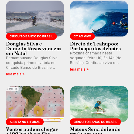
CIRCUITO BANCO DO BRASIL
CT AO VIVO
Douglas Silva e
Direto de Teahupoo:
Daniella Rosas vencem
Participe dos debates
em Natal
Próxima chamada nesta
Pernambucano Douglas Silva
segunda-feira (10) às 14h (de
conquista primeira vitória no
Brasília). Confira ao vivo o
Circuito Banco do Brasil, e
Outerknown Tahiti Pro 2026 e
leia mais »
peruana Daniella Rosas vence
participe dos comentários e
leia mais »
no feminino na etapa de Natal,
debates no nosso fórum,
disputada na Praia de Miami
durante as etapas da WSL.
(RN).
ALERTA NO LITORAL
CIRCUITO BANCO DO BRASIL
Ventos podem chegar
Mateus Sena defende
a 100 km/h em São
título em casa