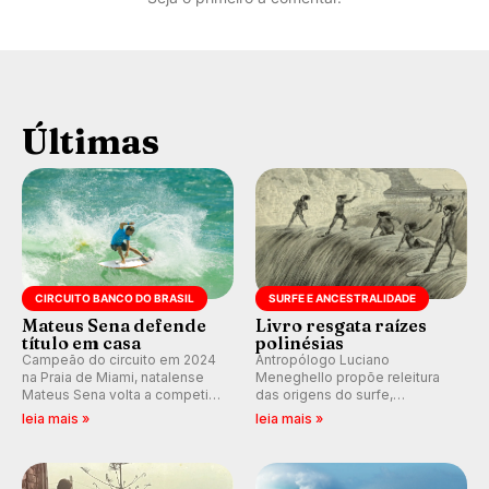
Últimas
CIRCUITO BANCO DO BRASIL
SURFE E ANCESTRALIDADE
Mateus Sena defende
Livro resgata raízes
título em casa
polinésias
Campeão do circuito em 2024
Antropólogo Luciano
na Praia de Miami, natalense
Meneghello propõe releitura
Mateus Sena volta a competir
das origens do surfe,
em casa em busca de manter a
resgatando a cultura polinésia
leia mais »
leia mais »
hegemonia potiguar em etapa
e questionando a visão
do Circuito Banco do Brasil.
ocidental que transformou a
prática em esporte e indústria.