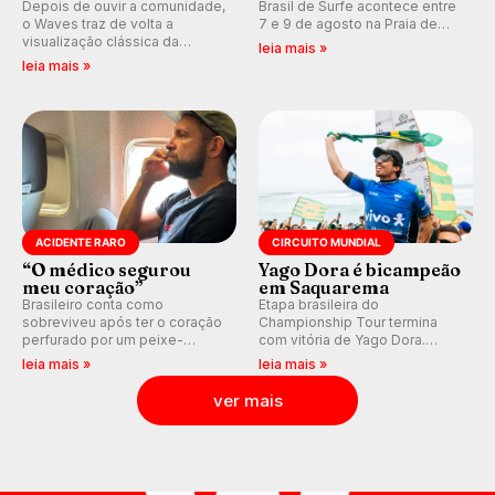
Depois de ouvir a comunidade,
Brasil de Surfe acontece entre
o Waves traz de volta a
7 e 9 de agosto na Praia de
visualização clássica da
Miami (RN), em disputas
leia mais »
previsão de águas rasas,
válidas pelo Qualifying Series
leia mais »
agora integrada à nova
(QS) 4.000 e pela corrida por
plataforma e com previsão das
vagas no Challenger Series.
ondas para até 16 dias.
ACIDENTE RARO
CIRCUITO MUNDIAL
“O médico segurou
Yago Dora é bicampeão
meu coração”
em Saquarema
Brasileiro conta como
Etapa brasileira do
sobreviveu após ter o coração
Championship Tour termina
perfurado por um peixe-
com vitória de Yago Dora.
agulha enquanto surfava na
Sawyer Lindblad vence entre
leia mais »
leia mais »
Costa Rica.
as mulheres e Leonardo
Fioravanti assume liderança do
ver mais
ranking mundial da WSL, na
etapa de Saquarema.