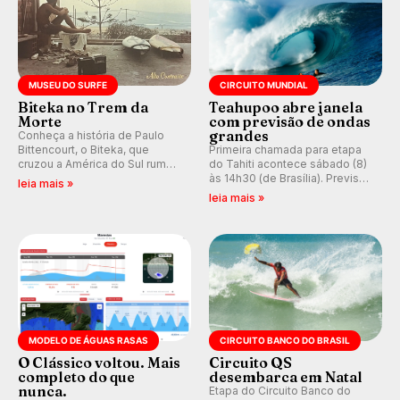
MUSEU DO SURFE
CIRCUITO MUNDIAL
Biteka no Trem da
Teahupoo abre janela
Morte
com previsão de ondas
grandes
Conheça a história de Paulo
Bittencourt, o Biteka, que
Primeira chamada para etapa
cruzou a América do Sul rumo
do Tahiti acontece sábado (8)
ao Pacífico em uma jornada
às 14h30 (de Brasília). Previsão
leia mais »
que se tornou um marco de
indica swell consistente.
leia mais »
aventura, resiliência e paixão
Medina embarca para evento e
pelo surfe.
WSL divulga baterias, com
Kelly Slater convidado.
MODELO DE ÁGUAS RASAS
CIRCUITO BANCO DO BRASIL
O Clássico voltou. Mais
Circuito QS
completo do que
desembarca em Natal
nunca.
Etapa do Circuito Banco do