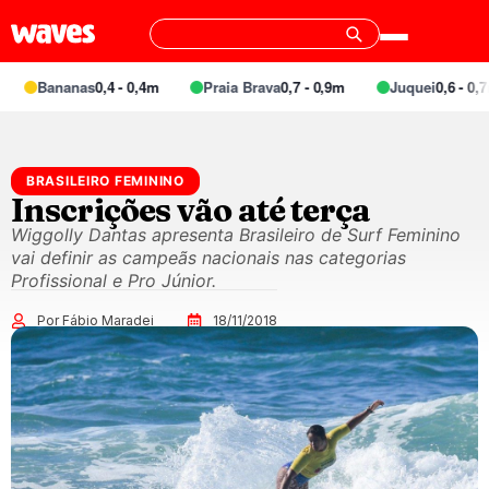
Bananas
0,4 - 0,4m
Praia Brava
0,7 - 0,9m
Juquei
0,6 - 0,7m
BRASILEIRO FEMININO
Inscrições vão até terça
Wiggolly Dantas apresenta Brasileiro de Surf Feminino
vai definir as campeãs nacionais nas categorias
Profissional e Pro Júnior.
Por Fábio Maradei
18/11/2018