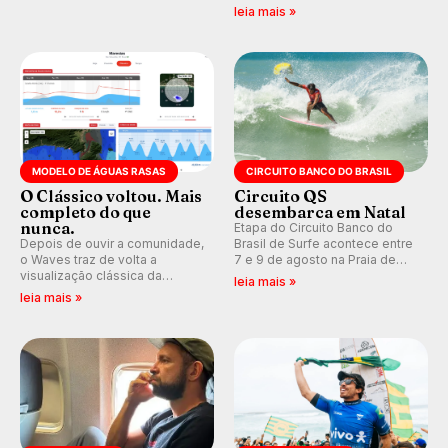
que se tornou um marco de
indica swell consistente.
leia mais »
aventura, resiliência e paixão
Medina embarca para evento e
pelo surfe.
WSL divulga baterias, com
Kelly Slater convidado.
MODELO DE ÁGUAS RASAS
CIRCUITO BANCO DO BRASIL
O Clássico voltou. Mais
Circuito QS
completo do que
desembarca em Natal
nunca.
Etapa do Circuito Banco do
Depois de ouvir a comunidade,
Brasil de Surfe acontece entre
o Waves traz de volta a
7 e 9 de agosto na Praia de
visualização clássica da
Miami (RN), em disputas
leia mais »
previsão de águas rasas,
válidas pelo Qualifying Series
leia mais »
agora integrada à nova
(QS) 4.000 e pela corrida por
plataforma e com previsão das
vagas no Challenger Series.
ondas para até 16 dias.