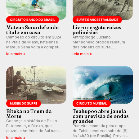
CIRCUITO BANCO DO BRASIL
SURFE E ANCESTRALIDADE
Mateus Sena defende
Livro resgata raízes
título em casa
polinésias
Campeão do circuito em 2024
Antropólogo Luciano
na Praia de Miami, natalense
Meneghello propõe releitura
Mateus Sena volta a competir
das origens do surfe,
em casa em busca de manter a
resgatando a cultura polinésia
leia mais »
leia mais »
hegemonia potiguar em etapa
e questionando a visão
do Circuito Banco do Brasil.
ocidental que transformou a
prática em esporte e indústria.
MUSEU DO SURFE
CIRCUITO MUNDIAL
Biteka no Trem da
Teahupoo abre janela
Morte
com previsão de ondas
grandes
Conheça a história de Paulo
Bittencourt, o Biteka, que
Primeira chamada para etapa
cruzou a América do Sul rumo
do Tahiti acontece sábado (8)
ao Pacífico em uma jornada
às 14h30 (de Brasília). Previsão
leia mais »