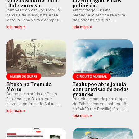
Mateus Sena defende
Livro resgata raízes
título em casa
polinésias
Campeão do circuito em 2024
Antropólogo Luciano
na Praia de Miami, natalense
Meneghello propõe releitura
Mateus Sena volta a competir
das origens do surfe,
em casa em busca de manter a
resgatando a cultura polinésia
leia mais »
leia mais »
hegemonia potiguar em etapa
e questionando a visão
do Circuito Banco do Brasil.
ocidental que transformou a
prática em esporte e indústria.
MUSEU DO SURFE
CIRCUITO MUNDIAL
Biteka no Trem da
Teahupoo abre janela
Morte
com previsão de ondas
grandes
Conheça a história de Paulo
Bittencourt, o Biteka, que
Primeira chamada para etapa
cruzou a América do Sul rumo
do Tahiti acontece sábado (8)
ao Pacífico em uma jornada
às 14h30 (de Brasília). Previsão
leia mais »
que se tornou um marco de
indica swell consistente.
leia mais »
aventura, resiliência e paixão
Medina embarca para evento e
pelo surfe.
WSL divulga baterias, com
Kelly Slater convidado.