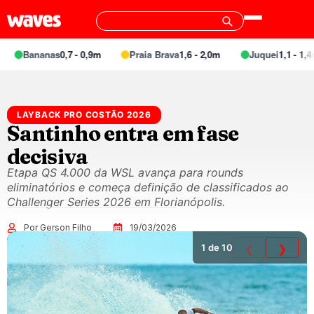
Bananas
0,7 - 0,9m
Praia Brava
1,6 - 2,0m
Juquei
1,1 - 1,4m
LAYBACK PRO COSTÃO 2026
Santinho entra em fase
decisiva
Etapa QS 4.000 da WSL avança para rounds
eliminatórios e começa definição de classificados ao
Challenger Series 2026 em Florianópolis.
Por Gerson Filho
19/03/2026
1
de 10
❮
❯