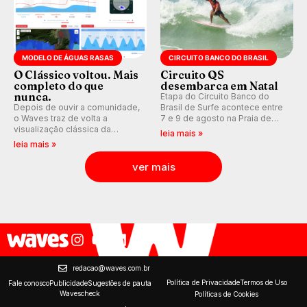
MODELO DE ÁGUAS RASAS
CIRCUITO BANCO DO BRASIL
O Clássico voltou. Mais
Circuito QS
completo do que
desembarca em Natal
nunca.
Etapa do Circuito Banco do
Depois de ouvir a comunidade,
Brasil de Surfe acontece entre
o Waves traz de volta a
7 e 9 de agosto na Praia de
visualização clássica da
Miami (RN), em disputas
leia mais »
previsão de águas rasas,
válidas pelo Qualifying Series
leia mais »
agora integrada à nova
(QS) 4.000 e pela corrida por
plataforma e com previsão das
vagas no Challenger Series.
ver mais
ondas para até 16 dias.
redacao@waves.com.br
Política de Privacidade
Termos de Uso
Fale conosco
Publicidade
Sugestões de pauta
Wavescheck
Políticas de Cookies