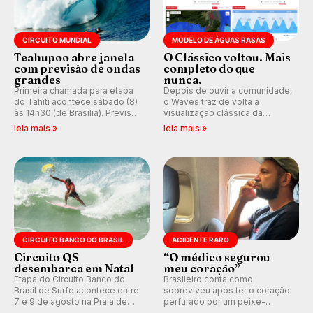
CIRCUITO MUNDIAL
MODELO DE ÁGUAS RASAS
Teahupoo abre janela
O Clássico voltou. Mais
com previsão de ondas
completo do que
grandes
nunca.
Primeira chamada para etapa
Depois de ouvir a comunidade,
do Tahiti acontece sábado (8)
o Waves traz de volta a
às 14h30 (de Brasília). Previsão
visualização clássica da
indica swell consistente.
previsão de águas rasas,
leia mais »
leia mais »
Medina embarca para evento e
agora integrada à nova
WSL divulga baterias, com
plataforma e com previsão das
Kelly Slater convidado.
ondas para até 16 dias.
CIRCUITO BANCO DO BRASIL
ACIDENTE RARO
Circuito QS
“O médico segurou
desembarca em Natal
meu coração”
Etapa do Circuito Banco do
Brasileiro conta como
Brasil de Surfe acontece entre
sobreviveu após ter o coração
7 e 9 de agosto na Praia de
perfurado por um peixe-
Miami (RN), em disputas
agulha enquanto surfava na