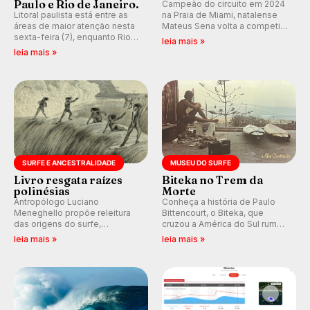
Paulo e Rio de Janeiro.
Campeão do circuito em 2024
Litoral paulista está entre as
na Praia de Miami, natalense
áreas de maior atenção nesta
Mateus Sena volta a competir
sexta-feira (7), enquanto Rio
em casa em busca de manter a
leia mais »
de Janeiro também recebe
hegemonia potiguar em etapa
leia mais »
alerta para ventos fortes.
do Circuito Banco do Brasil.
Rajadas já chegaram a 97,2
km/h em Itanhaém.
SURFE E ANCESTRALIDADE
MUSEU DO SURFE
Livro resgata raízes
Biteka no Trem da
polinésias
Morte
Antropólogo Luciano
Conheça a história de Paulo
Meneghello propõe releitura
Bittencourt, o Biteka, que
das origens do surfe,
cruzou a América do Sul rumo
resgatando a cultura polinésia
ao Pacífico em uma jornada
leia mais »
leia mais »
e questionando a visão
que se tornou um marco de
ocidental que transformou a
aventura, resiliência e paixão
prática em esporte e indústria.
pelo surfe.