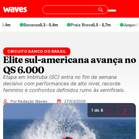
m
Bananas
0,3 - 0,4m
Praia Brava
0,5 - 0,7m
Juquei
0,4 - 
CIRCUITO BANCO DO BRASIL
Elite sul-americana avança no
QS 6.000
Etapa em Imbituba (SC) entra no fim de semana
decisivo com performances de alto nível, recorde
feminino e confrontos definidos rumo às semifinais.
Por Redação Waves
27/03/2026
1
de 8
❮
❯